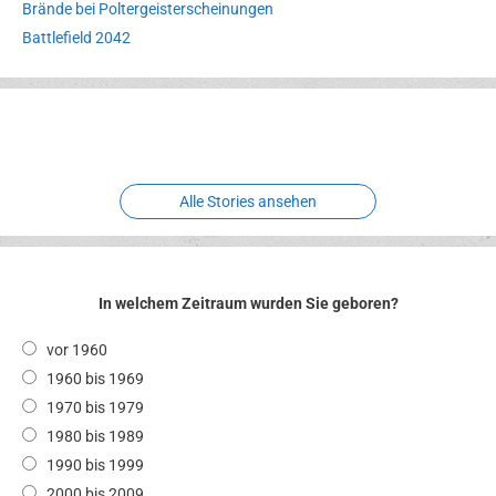
Brände bei Poltergeisterscheinungen
Battlefield 2042
Erlebnispark
Verbotene
Meereswelt
Leidenschaft
Hexenliebe
Two crude ones
Alle Stories ansehen
In welchem Zeitraum wurden Sie geboren?
vor 1960
1960 bis 1969
1970 bis 1979
1980 bis 1989
1990 bis 1999
2000 bis 2009