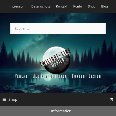
Zum
Impressum
Datenschutz
Kontakt
Konto
Shop
Blog
Inhalt
springen
Suchen
nach:
Shop
Information