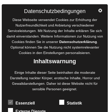
Autorinnen und Autoren
Datenschutzbedingungen
AGB für Medienprojekte
Diese Webseite verwendet Cookies zur Erhöhung der
Online-Artikel
Nutzerfreundlichkeit und Anbietung verschiedener
Serviceleistungen. Mit Nutzung der Inhalte erklären Sie sich
Manuskripte einreichen
damit einverstanden. Weitere Informationen zur Nutzung von
Ausschreibungen
Cookies finden Sie in unserer
Datenschutzerklärung
.
Belegexemplare
Optional können Sie die Nutzung nicht systemrelevanter
Eigenbedarfsexemplare
Cookies in den
Einstellungen
personalisieren.
Inhaltswarnung
Content-Design
Einige Inhalte dieser Seite beinhalten die moderate
Darstellung nackter Körper, erotische Inhalte, Horror und
Foto- und Bildbearbeitung
Gewaltdarstellungen. Daher ist diese Website nicht für
Fotorestauration
sensible Personen geeignet.
Creative Artwork
Fotobearbeitung
Essenziell
Statistik
MPS Fotografie
WordPress Support
Externe Dienste