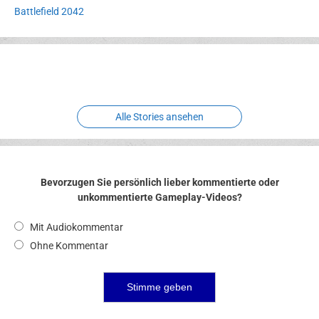
Battlefield 2042
Erlebnispark
Verbotene
Meereswelt
Leidenschaft
Hexenliebe
Two crude ones
Alle Stories ansehen
Bevorzugen Sie persönlich lieber kommentierte oder
unkommentierte Gameplay-Videos?
Mit Audiokommentar
Ohne Kommentar