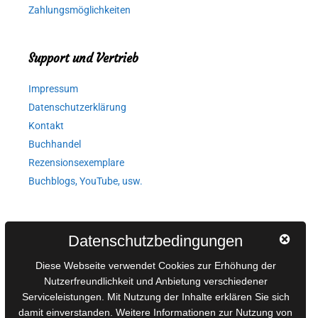
Zahlungsmöglichkeiten
Support und Vertrieb
Impressum
Datenschutzerklärung
Kontakt
Buchhandel
Rezensionsexemplare
Buchblogs, YouTube, usw.
Autorinnen und Autoren
Datenschutzbedingungen
AGB für Medienprojekte
Diese Webseite verwendet Cookies zur Erhöhung der
Online-Artikel
Nutzerfreundlichkeit und Anbietung verschiedener
Serviceleistungen. Mit Nutzung der Inhalte erklären Sie sich
Manuskripte einreichen
damit einverstanden. Weitere Informationen zur Nutzung von
Ausschreibungen