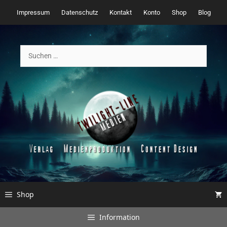
Zum
Impressum
Datenschutz
Kontakt
Konto
Shop
Blog
Inhalt
springen
Suchen
nach:
Shop
Information