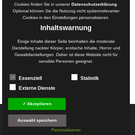
Cookies finden Sie in unserer
Datenschutzerklärung
.
Belegexemplare
Optional können Sie die Nutzung nicht systemrelevanter
Eigenbedarfsexemplare
Cookies in den
Einstellungen
personalisieren.
Inhaltswarnung
Content-Design
Einige Inhalte dieser Seite beinhalten die moderate
Darstellung nackter Körper, erotische Inhalte, Horror und
Foto- und Bildbearbeitung
Gewaltdarstellungen. Daher ist diese Website nicht für
Fotorestauration
sensible Personen geeignet.
Creative Artwork
Fotobearbeitung
Essenziell
Statistik
MPS Fotografie
WordPress Support
Externe Dienste
✓ Akzeptieren
© 2026
Twilight-Line Medien GbR
Auswahl speichern
Alle Preise inkl. der gesetzlichen MwSt. - Die durchgestrichenen Preise entsprechen
Personalisieren
dem bisherigen Preis in diesem Online-Shop.