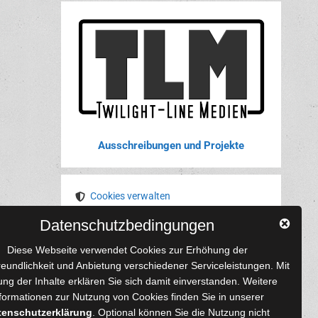
Ausschreibungen und Projekte
Cookies verwalten
Datenschutzbedingungen
YouTube
Tumblr
Pinterest
Instagram
X
RSS-Feed
Diese Webseite verwendet Cookies zur Erhöhung der
reundlichkeit und Anbietung verschiedener Serviceleistungen. Mit
ng der Inhalte erklären Sie sich damit einverstanden. Weitere
formationen zur Nutzung von Cookies finden Sie in unserer
tenschutzerklärung
. Optional können Sie die Nutzung nicht
 und Autoren
Content-Design