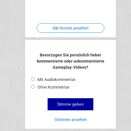
Two crude
Meereswelt
Leidenschaft
Hexenliebe
ones
Alle Stories ansehen
Bevorzugen Sie persönlich lieber
kommentierte oder unkommentierte
Gameplay-Videos?
Mit Audiokommentar
Ohne Kommentar
Stimmen ansehen