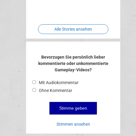
Two crude
Meereswelt
Leidenschaft
Hexenliebe
ones
Alle Stories ansehen
Bevorzugen Sie persönlich lieber
kommentierte oder unkommentierte
Gameplay-Videos?
Mit Audiokommentar
Ohne Kommentar
Stimmen ansehen