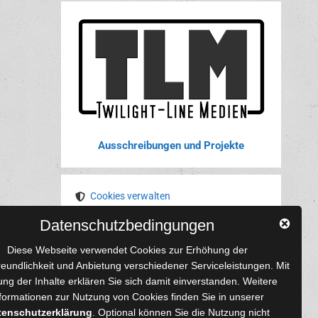
Ausschreibungen und Projekte
Cookies verwalten
Datenschutzbedingungen
YouTube
Tumblr
Pinterest
Instagram
X
RSS-Feed
Diese Webseite verwendet Cookies zur Erhöhung der
reundlichkeit und Anbietung verschiedener Serviceleistungen. Mit
ng der Inhalte erklären Sie sich damit einverstanden. Weitere
formationen zur Nutzung von Cookies finden Sie in unserer
tenschutzerklärung
. Optional können Sie die Nutzung nicht
 und Autoren
Content-Design