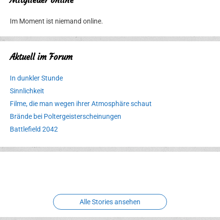
Mitglieder online
Im Moment ist niemand online.
Aktuell im Forum
In dunkler Stunde
Sinnlichkeit
Filme, die man wegen ihrer Atmosphäre schaut
Brände bei Poltergeisterscheinungen
Battlefield 2042
Erlebnispark
Verbotene
Meereswelt
Leidenschaft
Hexenliebe
Two crude ones
Alle Stories ansehen