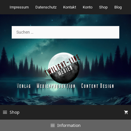
Zum
Impressum
Datenschutz
Kontakt
Konto
Shop
Blog
Inhalt
springen
Suchen
nach:
Shop
Information