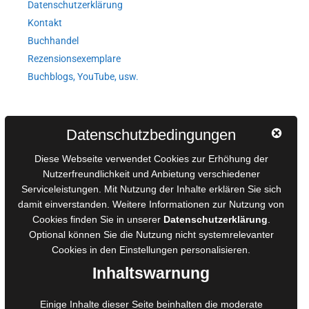
Datenschutzerklärung
Kontakt
Buchhandel
Rezensionsexemplare
Buchblogs, YouTube, usw.
Autorinnen und Autoren
Datenschutzbedingungen
AGB für Medienprojekte
Diese Webseite verwendet Cookies zur Erhöhung der
Online-Artikel
Nutzerfreundlichkeit und Anbietung verschiedener
Serviceleistungen. Mit Nutzung der Inhalte erklären Sie sich
Manuskripte einreichen
damit einverstanden. Weitere Informationen zur Nutzung von
Ausschreibungen
Cookies finden Sie in unserer
Datenschutzerklärung
.
Belegexemplare
Optional können Sie die Nutzung nicht systemrelevanter
Eigenbedarfsexemplare
Cookies in den
Einstellungen
personalisieren.
Inhaltswarnung
Content-Design
Einige Inhalte dieser Seite beinhalten die moderate