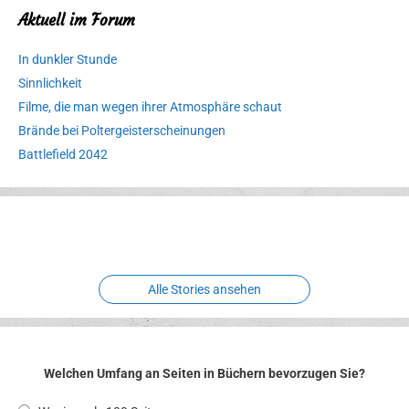
Aktuell im Forum
In dunkler Stunde
Sinnlichkeit
Filme, die man wegen ihrer Atmosphäre schaut
Brände bei Poltergeisterscheinungen
Battlefield 2042
Erlebnispark
Verbotene
Meereswelt
Leidenschaft
Hexenliebe
Two crude ones
Alle Stories ansehen
Welchen Umfang an Seiten in Büchern bevorzugen Sie?