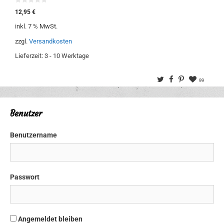
0
12,95
€
v
o
inkl. 7 % MwSt.
n
5
zzgl.
Versandkosten
Lieferzeit:
3 - 10 Werktage
Twitter
Facebook
Pinterest
99
Benutzer
Benutzername
Passwort
Angemeldet bleiben