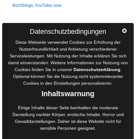
Buchblogs, YouTube, usw.
Autorinnen und Autoren
Datenschutzbedingungen
AGB für Medienprojekte
Diese Webseite verwendet Cookies zur Erhöhung der
Online-Artikel
Nutzerfreundlichkeit und Anbietung verschiedener
Manuskripte einreichen
Serviceleistungen. Mit Nutzung der Inhalte erklären Sie sich
damit einverstanden. Weitere Informationen zur Nutzung von
Ausschreibungen
Cookies finden Sie in unserer
Datenschutzerklärung
.
Belegexemplare
Optional können Sie die Nutzung nicht systemrelevanter
Eigenbedarfsexemplare
Cookies in den
Einstellungen
personalisieren.
Inhaltswarnung
Content-Design
Einige Inhalte dieser Seite beinhalten die moderate
Foto- und Bildbearbeitung
Darstellung nackter Körper, erotische Inhalte, Horror und
Gewaltdarstellungen. Daher ist diese Website nicht für
Fotorestauration
sensible Personen geeignet.
Creative Artwork
Fotobearbeitung