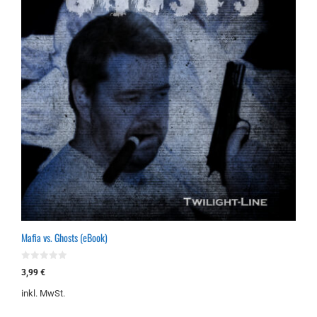
Mafia vs. Ghosts (eBook)
0
3,99
€
v
o
inkl. MwSt.
n
5