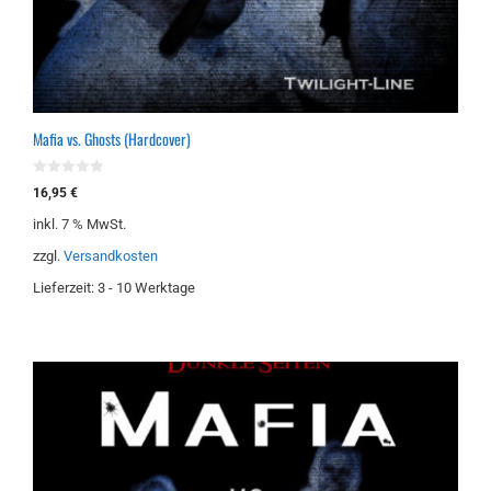
Mafia vs. Ghosts (Hardcover)
0
16,95
€
v
o
inkl. 7 % MwSt.
n
5
zzgl.
Versandkosten
Lieferzeit:
3 - 10 Werktage