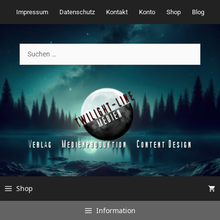
Zum
Impressum
Datenschutz
Kontakt
Konto
Shop
Blog
Inhalt
springen
Suchen
nach:
Shop
Information