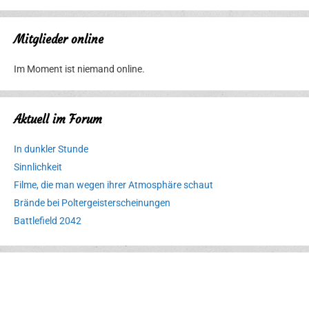
Mitglieder online
Im Moment ist niemand online.
Aktuell im Forum
In dunkler Stunde
Sinnlichkeit
Filme, die man wegen ihrer Atmosphäre schaut
Brände bei Poltergeisterscheinungen
Battlefield 2042
Erlebnispark
Verbotene
Meereswelt
Leidenschaft
Hexenliebe
Two crude ones