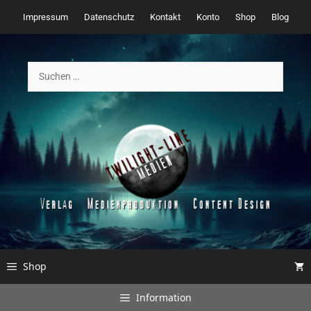
Zum
Impressum
Datenschutz
Kontakt
Konto
Shop
Blog
Inhalt
springen
Suchen
nach:
Shop
Information