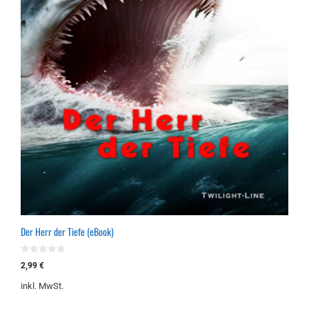
Der Herr der Tiefe (eBook)
0
2,99
€
v
o
inkl. MwSt.
n
5