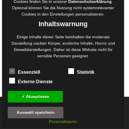
Cookies finden Sie in unserer
Datenschutzerklärung
.
Belegexemplare
Optional können Sie die Nutzung nicht systemrelevanter
Eigenbedarfsexemplare
Cookies in den
Einstellungen
personalisieren.
Inhaltswarnung
Content-Design
Einige Inhalte dieser Seite beinhalten die moderate
Foto- und Bildbearbeitung
Darstellung nackter Körper, erotische Inhalte, Horror und
Gewaltdarstellungen. Daher ist diese Website nicht für
Fotorestauration
sensible Personen geeignet.
Creative Artwork
Fotobearbeitung
Essenziell
Statistik
MPS Fotografie
WordPress Support
Externe Dienste
✓ Akzeptieren
© 2026
Twilight-Line Medien GbR
Auswahl speichern
Alle Preise inkl. der gesetzlichen MwSt. - Die durchgestrichenen Preise entsprechen
Personalisieren
dem bisherigen Preis in diesem Online-Shop.