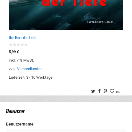
Der Herr der Tiefe
0
5,99
€
v
o
inkl. 7 % MwSt.
n
5
zzgl.
Versandkosten
Lieferzeit:
3 - 10 Werktage
Twitter
Facebook
Pinterest
150
Benutzer
Benutzername