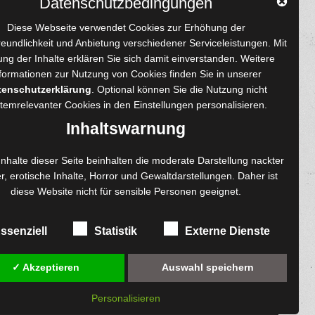
Datenschutzbedingungen
YouTube
Tumblr
Pinterest
Instagram
X
RSS-Feed
Diese Webseite verwendet Cookies zur Erhöhung der
reundlichkeit und Anbietung verschiedener Serviceleistungen. Mit
ng der Inhalte erklären Sie sich damit einverstanden. Weitere
formationen zur Nutzung von Cookies finden Sie in unserer
tenschutzerklärung
. Optional können Sie die Nutzung nicht
 und Autoren
Content-Design
temrelevanter Cookies in den
Einstellungen
personalisieren.
enprojekte
Foto- und Bildbearbeitung
Inhaltswarnung
Fotorestauration
einreichen
Creative Artwork
Inhalte dieser Seite beinhalten die moderate Darstellung nackter
r, erotische Inhalte, Horror und Gewaltdarstellungen. Daher ist
ngen
Fotobearbeitung
diese Website nicht für sensible Personen geeignet.
re
MPS Fotografie
exemplare
WordPress Support
ssenziell
Statistik
Externe Dienste
✓ Akzeptieren
Auswahl speichern
Personalisieren
diesem Online-Shop.