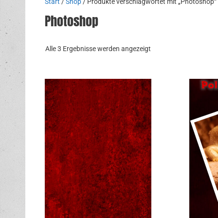
Start
/
Shop
/ Produkte verschlagwortet mit „Photoshop“
Photoshop
Nach
Alle 3 Ergebnisse werden angezeigt
Aktualität
sortiert