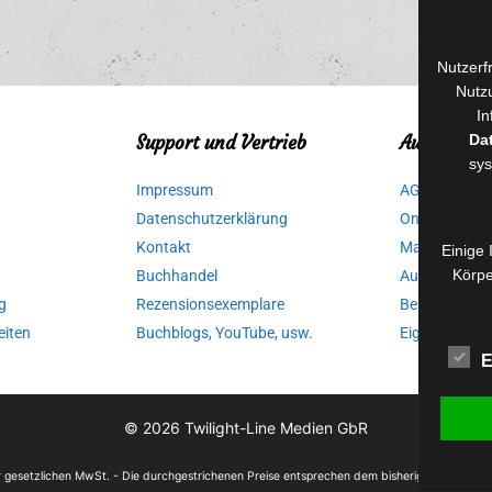
Nutzerf
Nutzu
In
Da
Support und Vertrieb
Autorinnen
sys
Impressum
AGB für Medi
Datenschutzerklärung
Online-Artikel
Kontakt
Manuskripte 
Einige 
Körpe
Buchhandel
Ausschreibu
g
Rezensionsexemplare
Belegexempla
eiten
Buchblogs, YouTube, usw.
Eigenbedarfs
E
© 2026
Twilight-Line Medien GbR
der gesetzlichen MwSt. - Die durchgestrichenen Preise entsprechen dem bisherigen Preis in 