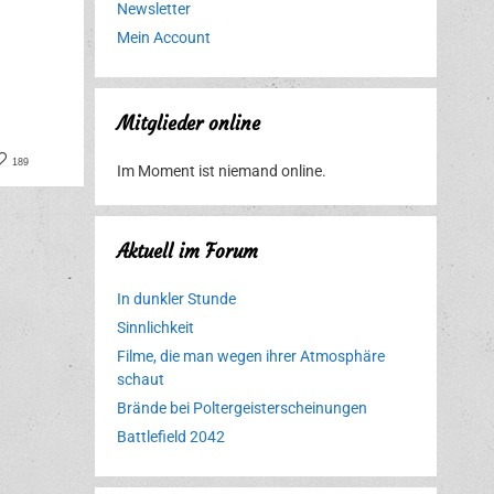
Newsletter
Mein Account
Mitglieder online
book
nterest
189
Im Moment ist niemand online.
Aktuell im Forum
In dunkler Stunde
Sinnlichkeit
Filme, die man wegen ihrer Atmosphäre
schaut
Brände bei Poltergeisterscheinungen
Battlefield 2042
Erlebnispark
Verbotene