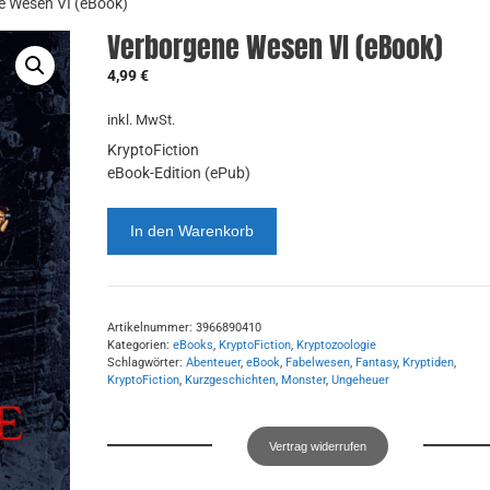
e Wesen VI (eBook)
Verborgene Wesen VI (eBook)
4,99
€
inkl. MwSt.
KryptoFiction
eBook-Edition (ePub)
Verborgene
In den Warenkorb
Wesen
VI
(eBook)
Menge
Artikelnummer:
3966890410
Kategorien:
eBooks
,
KryptoFiction
,
Kryptozoologie
Schlagwörter:
Abenteuer
,
eBook
,
Fabelwesen
,
Fantasy
,
Kryptiden
,
KryptoFiction
,
Kurzgeschichten
,
Monster
,
Ungeheuer
Vertrag widerrufen