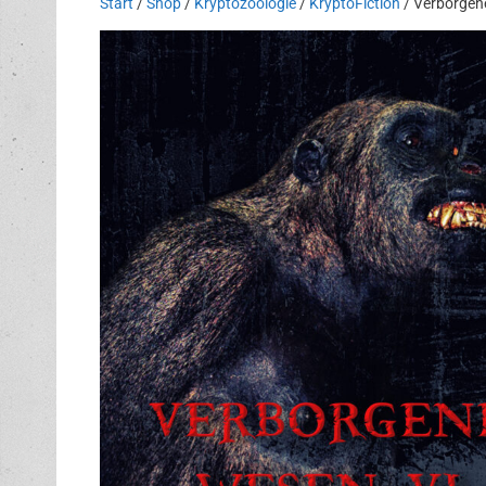
Start
/
Shop
/
Kryptozoologie
/
KryptoFiction
/ Verborgen