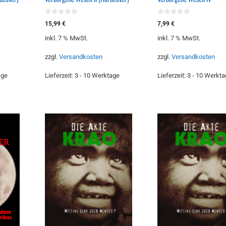
0
0
15,99
€
7,99
€
v
v
o
o
inkl. 7 % MwSt.
inkl. 7 % MwSt.
n
n
5
5
zzgl.
Versandkosten
zzgl.
Versandkosten
age
Lieferzeit:
3 - 10 Werktage
Lieferzeit:
3 - 10 Werkta