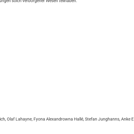
lungen solch verborgener Wesen teilhaben.
ich, Olaf Lahayne, Fyona Alexandrowna Hallé, Stefan Junghanns, Anke E