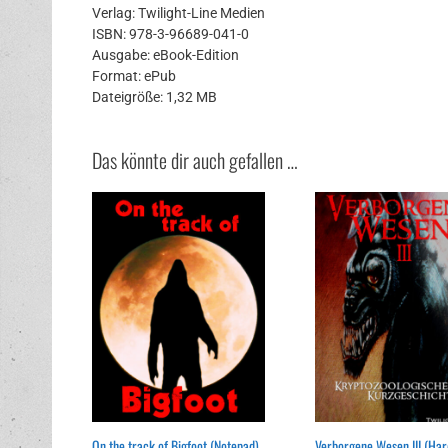
Verlag: Twilight-Line Medien
ISBN: 978-3-96689-041-0
Ausgabe: eBook-Edition
Format: ePub
Dateigröße: 1,32 MB
Das könnte dir auch gefallen …
On the track of Bigfoot (Notepad)
Verborgene Wesen III (Har