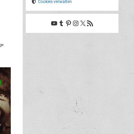
Cookies verwalten
YouTube
Tumblr
Pinterest
Instagram
X
RSS-Feed
ge