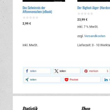
Das Geheimnis der
Der Bigfoot-Jäger (Hardco
Affenmenschen (eBook)
0
23,99
€
v
0
2,99
€
o
v
inkl. 7 % MwSt.
n
o
5
n
5
zzgl.
Versandkosten
inkl. MwSt.
Lieferzeit:
3 - 10 Werkt
teilen
teilen
merken
1
teilen
Pocket
Statistik
Shop