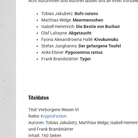
Acht Autorinnen und Autoren lassen uns an ihren Vorstel
Tobias Jakubetz:
Bufo curans
Matthias Welge:
Meermenschen
Isabell Hemmrich:
Die Bestie von Buchan
Olaf Lahayne:
Abgetaucht
Fyona Alexandrowna Hallé:
Kivukumuku
Stefan Junghanns:
Der gefangene Teufel
Anke Elsner:
Pygocentrus rattus
Frank Brandstätter:
Tyger
Titeldaten
Titel: Verborgene Wesen VI
Reihe:
KryptoFiction
Autoren: Tobias Jakubetz, Matthias Welge, Isabell Hemmr
und Frank Brandstätter
Inhalt: 160 Seiten