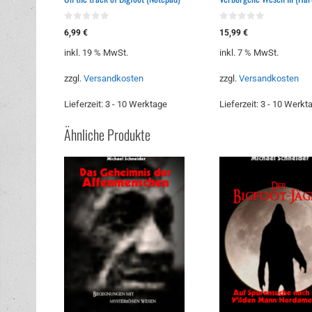
0
0
6,99
€
15,99
€
v
v
o
o
inkl. 19 % MwSt.
inkl. 7 % MwSt.
n
n
5
5
zzgl.
Versandkosten
zzgl.
Versandkosten
Lieferzeit:
3 - 10 Werktage
Lieferzeit:
3 - 10 Werkt
Ähnliche Produkte