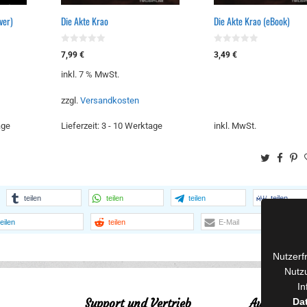
ver)
Die Akte Krao
Die Akte Krao (eBook)
0
0
7,99
€
3,49
€
v
v
o
o
inkl. 7 % MwSt.
n
n
5
5
zzgl.
Versandkosten
age
Lieferzeit:
3 - 10 Werktage
inkl. MwSt.
Twitter
Face
Pi
teilen
teilen
teilen
teilen
teilen
teilen
E-Mail
Nutzerf
Nutzu
In
Support und Vertrieb
Autorinnen
Da