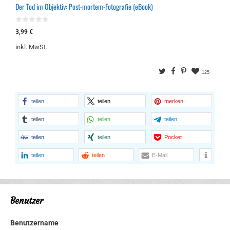
Der Tod im Objektiv: Post-mortem-Fotografie (eBook)
0
3,99
€
v
o
inkl. MwSt.
n
5
Twitter
Facebook
Pinterest
125
teilen
teilen
merken
teilen
teilen
teilen
teilen
teilen
Pocket
teilen
teilen
E-Mail
Benutzer
Benutzername