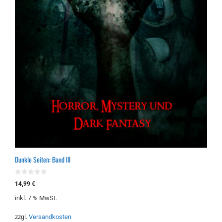
Dunkle Seiten: Band III
0
14,99
€
v
o
inkl. 7 % MwSt.
n
5
zzgl.
Versandkosten