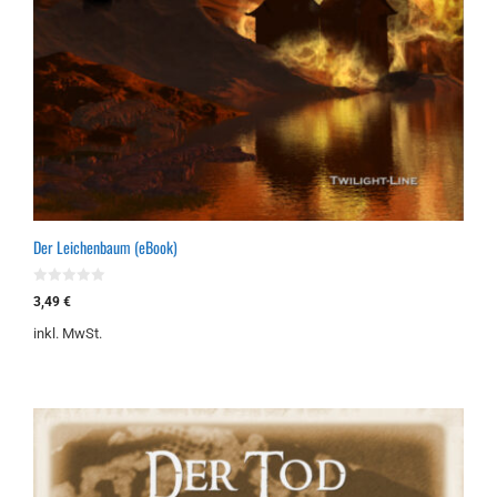
Der Leichenbaum (eBook)
0
3,49
€
v
o
inkl. MwSt.
n
5