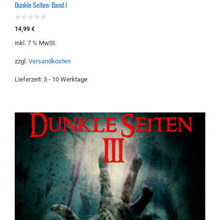
Dunkle Seiten: Band I
0
14,99
€
v
o
inkl. 7 % MwSt.
n
5
zzgl.
Versandkosten
Lieferzeit:
3 - 10 Werktage