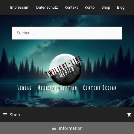
Zum
Impressum
Datenschutz
Kontakt
Konto
Shop
Blog
Inhalt
springen
Suchen
nach:
Shop
Information