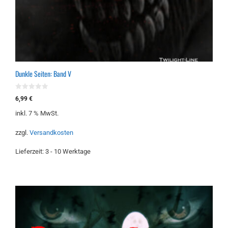
Dunkle Seiten: Band V
0
6,99
€
v
o
inkl. 7 % MwSt.
n
5
zzgl.
Versandkosten
Lieferzeit:
3 - 10 Werktage