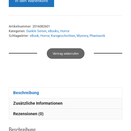
In den Warenkorb
Seiten:
Band
IV
(eBook)
Artikelnummer:
2016082601
Menge
Kategorien:
Dunkle Seiten
,
eBooks
,
Horror
Schlagwörter:
eBook
,
Horror
,
Kurzgeschichten
,
Mystery
,
Phantastik
Vertrag widerrufen
Beschreibung
Zusätzliche Informationen
Rezensionen (0)
Beschreibung