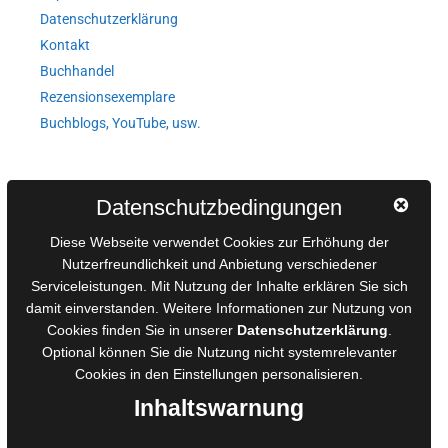
Datenschutzerklärung
Kontakt
Buchhandel
Rezensionsexemplare
Buchblogs, YouTube, usw.
Autorinnen und Autoren
Datenschutzbedingungen
AGB für Medienprojekte
Diese Webseite verwendet Cookies zur Erhöhung der
Online-Artikel
Nutzerfreundlichkeit und Anbietung verschiedener
Serviceleistungen. Mit Nutzung der Inhalte erklären Sie sich
Manuskripte einreichen
damit einverstanden. Weitere Informationen zur Nutzung von
Ausschreibungen
Cookies finden Sie in unserer
Datenschutzerklärung
.
Belegexemplare
Optional können Sie die Nutzung nicht systemrelevanter
Eigenbedarfsexemplare
Cookies in den
Einstellungen
personalisieren.
Inhaltswarnung
Content-Design