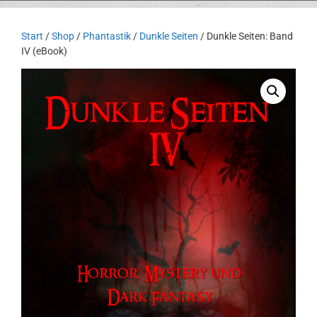
Start
/
Shop
/
Phantastik
/
Dunkle Seiten
/ Dunkle Seiten: Band
IV (eBook)