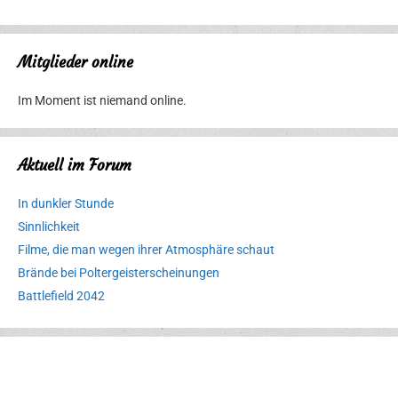
Mitglieder online
Im Moment ist niemand online.
Aktuell im Forum
In dunkler Stunde
Sinnlichkeit
Filme, die man wegen ihrer Atmosphäre schaut
Brände bei Poltergeisterscheinungen
Battlefield 2042
Erlebnispark
Verbotene
Meereswelt
Leidenschaft
Hexenliebe
Two crude ones