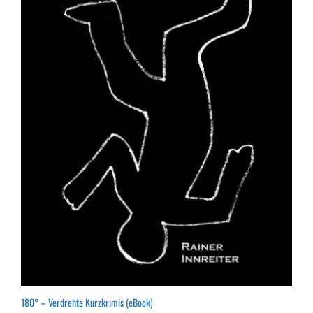
180° – Verdrehte Kurzkrimis (eBook)