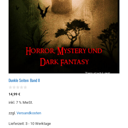
Dunkle Seiten: Band II
0
14,99
€
v
o
inkl. 7 % MwSt.
n
5
zzgl.
Versandkosten
Lieferzeit:
3 - 10 Werktage