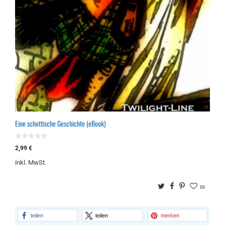
Eine schottische Geschichte (eBook)
0
2,99
€
v
o
inkl. MwSt.
n
5
Twitter
Facebook
Pinterest
89
teilen
teilen
merken