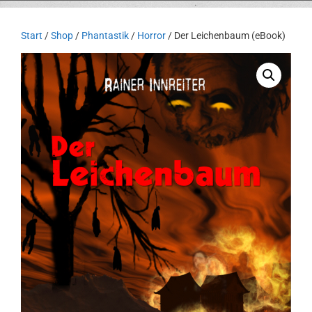
Start
/
Shop
/
Phantastik
/
Horror
/ Der Leichenbaum (eBook)