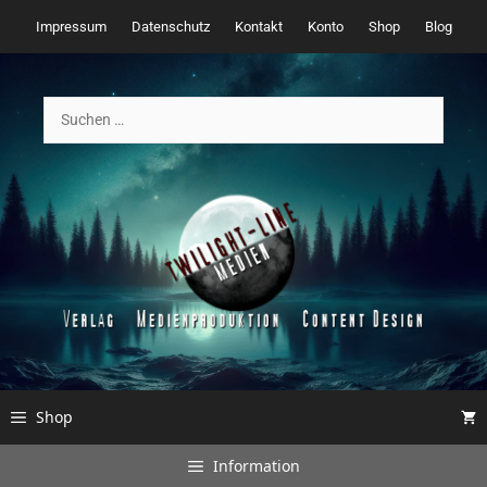
Zum
Impressum
Datenschutz
Kontakt
Konto
Shop
Blog
Inhalt
springen
Suchen
nach:
Shop
Information