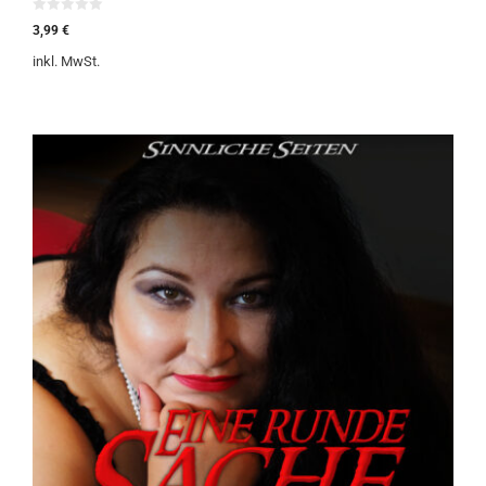
0
3,99
€
v
o
inkl. MwSt.
n
5