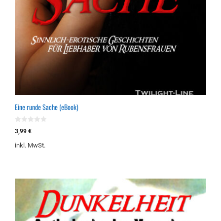
Eine runde Sache (eBook)
0
3,99
€
v
o
inkl. MwSt.
n
5