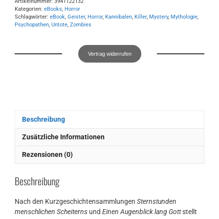
Artikelnummer:
3941122132
Kategorien:
eBooks
,
Horror
Schlagwörter:
eBook
,
Geister
,
Horror
,
Kannibalen
,
Killer
,
Mystery
,
Mythologie
,
Psychopathen
,
Untote
,
Zombies
Vertrag widerrufen
Beschreibung
Zusätzliche Informationen
Rezensionen (0)
Beschreibung
Nach den Kurzgeschichtensammlungen
Sternstunden
menschlichen Scheiterns
und
Einen Augenblick lang Gott
stellt