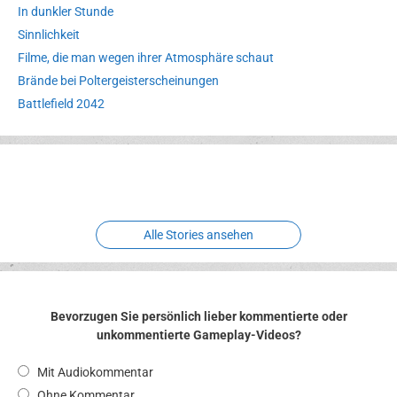
In dunkler Stunde
Sinnlichkeit
Filme, die man wegen ihrer Atmosphäre schaut
Brände bei Poltergeisterscheinungen
Battlefield 2042
Erlebnispark
Verbotene
Meereswelt
Leidenschaft
Hexenliebe
Two crude ones
Alle Stories ansehen
Bevorzugen Sie persönlich lieber kommentierte oder
unkommentierte Gameplay-Videos?
Mit Audiokommentar
Ohne Kommentar