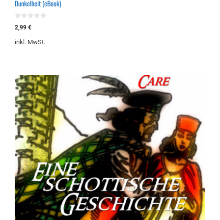
Dunkelheit (eBook)
0
2,99
€
v
o
inkl. MwSt.
n
5