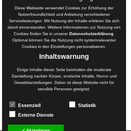
AGB für Medienprojekte
Diese Webseite verwendet Cookies zur Erhöhung der
Online-Artikel
Nutzerfreundlichkeit und Anbietung verschiedener
Manuskripte einreichen
Serviceleistungen. Mit Nutzung der Inhalte erklären Sie sich
damit einverstanden. Weitere Informationen zur Nutzung von
Ausschreibungen
Cookies finden Sie in unserer
Datenschutzerklärung
.
Belegexemplare
Optional können Sie die Nutzung nicht systemrelevanter
Eigenbedarfsexemplare
Cookies in den
Einstellungen
personalisieren.
Inhaltswarnung
Content-Design
Einige Inhalte dieser Seite beinhalten die moderate
Foto- und Bildbearbeitung
Darstellung nackter Körper, erotische Inhalte, Horror und
Gewaltdarstellungen. Daher ist diese Website nicht für
Fotorestauration
sensible Personen geeignet.
Creative Artwork
Fotobearbeitung
Essenziell
Statistik
MPS Fotografie
WordPress Support
Externe Dienste
✓ Akzeptieren