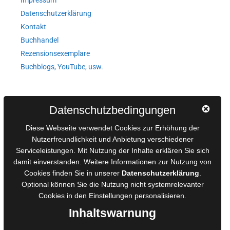
Datenschutzerklärung
Kontakt
Buchhandel
Rezensionsexemplare
Buchblogs, YouTube, usw.
Autorinnen und Autoren
Datenschutzbedingungen
AGB für Medienprojekte
Diese Webseite verwendet Cookies zur Erhöhung der
Online-Artikel
Nutzerfreundlichkeit und Anbietung verschiedener
Manuskripte einreichen
Serviceleistungen. Mit Nutzung der Inhalte erklären Sie sich
damit einverstanden. Weitere Informationen zur Nutzung von
Ausschreibungen
Cookies finden Sie in unserer
Datenschutzerklärung
.
Belegexemplare
Optional können Sie die Nutzung nicht systemrelevanter
Eigenbedarfsexemplare
Cookies in den
Einstellungen
personalisieren.
Inhaltswarnung
Content-Design