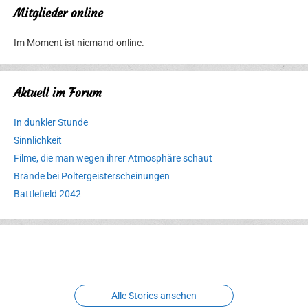
Mitglieder online
Im Moment ist niemand online.
Aktuell im Forum
In dunkler Stunde
Sinnlichkeit
Filme, die man wegen ihrer Atmosphäre schaut
Brände bei Poltergeisterscheinungen
Battlefield 2042
Erlebnispark
Verbotene
Meereswelt
Leidenschaft
Hexenliebe
Two crude ones
Alle Stories ansehen