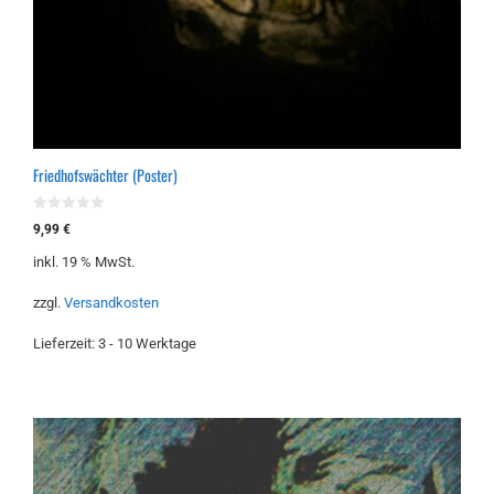
Friedhofswächter (Poster)
0
9,99
€
v
o
inkl. 19 % MwSt.
n
5
zzgl.
Versandkosten
Lieferzeit:
3 - 10 Werktage