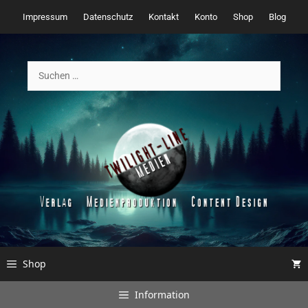
Zum
Impressum
Datenschutz
Kontakt
Konto
Shop
Blog
Inhalt
springen
Suchen
nach:
Shop
Information