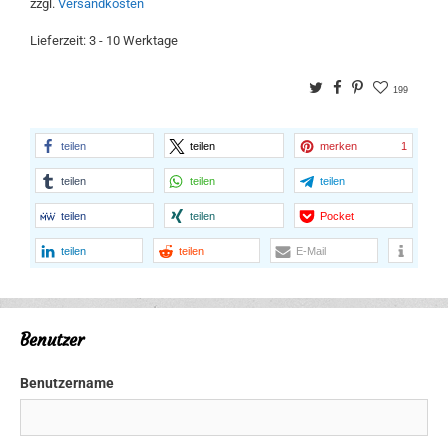
zzgl.
Versandkosten
Lieferzeit:
3 - 10 Werktage
Twitter
Facebook
Pinterest
199
teilen
teilen
merken
1
teilen
teilen
teilen
teilen
teilen
Pocket
teilen
teilen
E-Mail
Benutzer
Benutzername