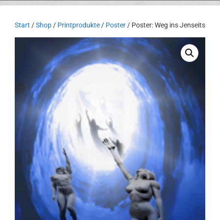
Start
/
Shop
/
Printprodukte
/
Poster
/ Poster: Weg ins Jenseits