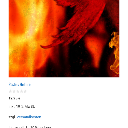
Poster: Hellfire
0
12,95
€
v
o
inkl. 19 % MwSt.
n
5
zzgl.
Versandkosten
Lieferzeit:
3 - 10 Werktage