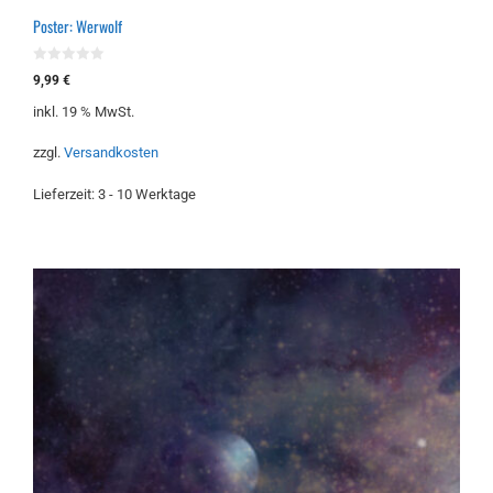
Poster: Werwolf
0
9,99
€
v
o
inkl. 19 % MwSt.
n
5
zzgl.
Versandkosten
Lieferzeit:
3 - 10 Werktage