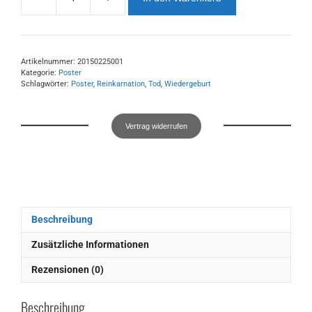
Poster:
Weg
ins
Jenseits
Menge
Artikelnummer:
20150225001
Kategorie:
Poster
Schlagwörter:
Poster
,
Reinkarnation
,
Tod
,
Wiedergeburt
Vertrag widerrufen
Beschreibung
Zusätzliche Informationen
Rezensionen (0)
Beschreibung