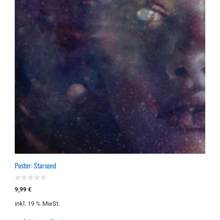
Poster: Starseed
0
9,99
€
v
o
inkl. 19 % MwSt.
n
5