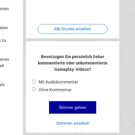
Two crude
Meereswelt
Leidenschaft
Hexenliebe
ones
innen
haben
Alle Stories ansehen
h zu
Bevorzugen Sie persönlich lieber
genen
kommentierte oder unkommentierte
eit
Gameplay-Videos?
Mit Audiokommentar
als
Ohne Kommentar
Stimmen ansehen