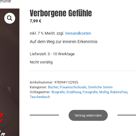
efühle
Verborgene Gefühle
7,99
€
inkl. 7 % MwSt.
zzgl.
Versandkosten
Auf dem Weg zur inneren Erkenntnis
Lieferzeit:
3 - 10 Werktage
Nicht vorrätig
Artikelnummer:
9783941122925
Kategorien:
Bücher
,
Frauenschicksale
,
Sinnliche Seiten
Schlagwörter:
Biografie
,
Erzählung
,
Fotografie
,
Mollig
,
Rubensfrau
,
Taschenbuch
Vertrag widerrufen