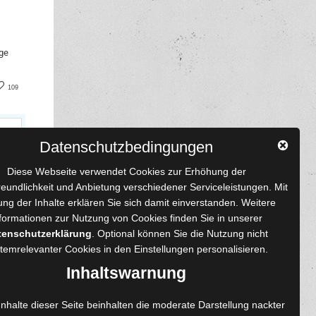
ge
book
nterest
109
Datenschutzbedingungen
Diese Webseite verwendet Cookies zur Erhöhung der
reundlichkeit und Anbietung verschiedener Serviceleistungen. Mit
ng der Inhalte erklären Sie sich damit einverstanden. Weitere
formationen zur Nutzung von Cookies finden Sie in unserer
tenschutzerklärung
. Optional können Sie die Nutzung nicht
 und Autoren
Content-Design
temrelevanter Cookies in den
Einstellungen
personalisieren.
enprojekte
Foto- und Bildbearbeitung
Inhaltswarnung
Fotorestauration
einreichen
Creative Artwork
Inhalte dieser Seite beinhalten die moderate Darstellung nackter