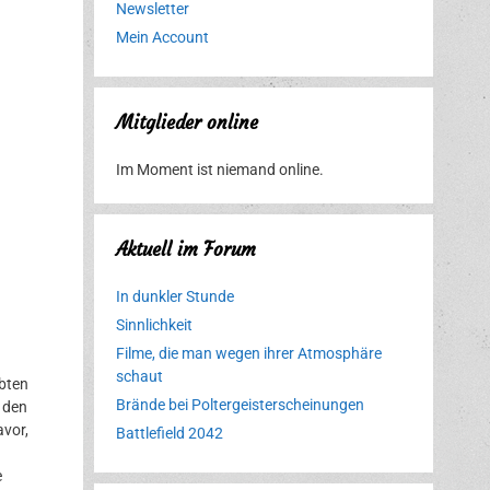
Newsletter
Mein Account
Mitglieder online
Im Moment ist niemand online.
Aktuell im Forum
In dunkler Stunde
Sinnlichkeit
Filme, die man wegen ihrer Atmosphäre
schaut
ebten
Brände bei Poltergeisterscheinungen
t den
avor,
Battlefield 2042
e
Erlebnispark
Verbotene