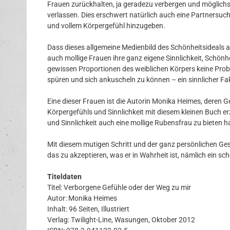
Frauen zurückhalten, ja geradezu verbergen und möglichst
verlassen. Dies erschwert natürlich auch eine Partnersuch
und vollem Körpergefühl hinzugeben.
Dass dieses allgemeine Medienbild des Schönheitsideals al
auch mollige Frauen ihre ganz eigene Sinnlichkeit, Schönhe
gewissen Proportionen des weiblichen Körpers keine Probl
spüren und sich ankuscheln zu können – ein sinnlicher Fak
Eine dieser Frauen ist die Autorin Monika Heimes, deren G
Körpergefühls und Sinnlichkeit mit diesem kleinen Buch er
und Sinnlichkeit auch eine mollige Rubensfrau zu bieten h
Mit diesem mutigen Schritt und der ganz persönlichen Ges
das zu akzeptieren, was er in Wahrheit ist, nämlich ein sch
Titeldaten
Titel: Verborgene Gefühle oder der Weg zu mir
Autor: Monika Heimes
Inhalt: 96 Seiten, Illustriert
Verlag: Twilight-Line, Wasungen, Oktober 2012