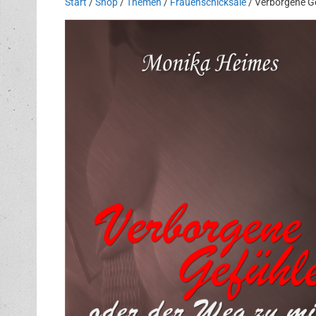
Start
/
Shop
/
Themen
/
Frauenschicksale
/ Verborgene G