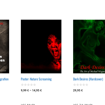
grafien
Poster: Nature Screaming
Dark Desires (Hardcover)
0
0
9,99
€
–
14,95
€
29,95
€
v
v
o
o
n
n
5
5