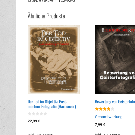
ISBN: 978-3-941122-92-5
Ähnliche Produkte
Der Tod im Objektiv: Post-
Bewertung von Geisterfoto
mortem-Fotografie (Hardcover)
4.00
Gesamtwertung
von 5
0
22,99
€
v
7,99
€
o
n
5