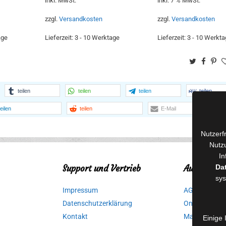
inkl. MwSt.
inkl. 7 % MwSt.
zzgl.
Versandkosten
zzgl.
Versandkosten
age
Lieferzeit:
3 - 10 Werktage
Lieferzeit:
3 - 10 Werkta
Twitter
Face
Pi
teilen
teilen
teilen
teilen
teilen
teilen
E-Mail
Nutzerf
Nutzu
In
Da
Support und Vertrieb
Autorinnen
sys
Impressum
AGB für Medi
Datenschutzerklärung
Online-Artikel
Kontakt
Manuskripte 
Einige 