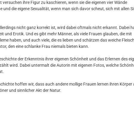
 versuchen ihre Figur zu kaschieren, wenn sie die eigenen vier Wände
e und die eigene Sexualität, wenn man sich davor scheut, sich mit allen S
lerdings nicht ganz korrekt ist, wird dabei oftmals nicht erkannt. Dabei 
it und Erotik. Und es gibt mehr Männer, als viele Frauen glauben, die mit
eme haben, und auch viele, die es lieben und schätzen das weiche Fleisc
tor, den eine schlanke Frau niemals bieten kann.
eschichte der Erkenntnis ihrer eigenen Schönheit und das Erlernen des ei
zählt wird. Dabei untermalt die Autorin mit eigenen Fotos, welche Schönh
at.
chichte hoffen wir, dass auch andere mollige Frauen lernen ihren Körper 
öner und sinnlicher Akt der Natur.