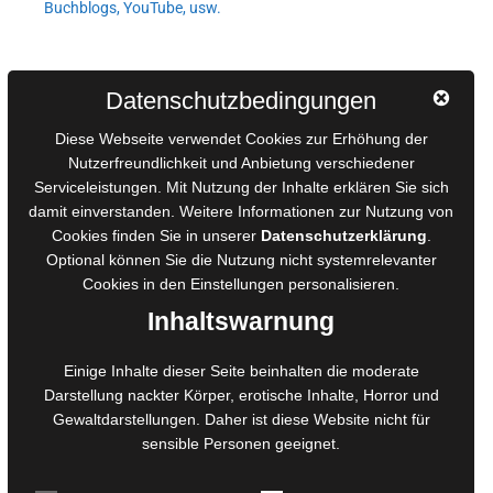
Buchblogs, YouTube, usw.
Autorinnen und Autoren
Datenschutzbedingungen
AGB für Medienprojekte
Diese Webseite verwendet Cookies zur Erhöhung der
Online-Artikel
Nutzerfreundlichkeit und Anbietung verschiedener
Manuskripte einreichen
Serviceleistungen. Mit Nutzung der Inhalte erklären Sie sich
damit einverstanden. Weitere Informationen zur Nutzung von
Ausschreibungen
Cookies finden Sie in unserer
Datenschutzerklärung
.
Belegexemplare
Optional können Sie die Nutzung nicht systemrelevanter
Eigenbedarfsexemplare
Cookies in den
Einstellungen
personalisieren.
Inhaltswarnung
Content-Design
Einige Inhalte dieser Seite beinhalten die moderate
Foto- und Bildbearbeitung
Darstellung nackter Körper, erotische Inhalte, Horror und
Gewaltdarstellungen. Daher ist diese Website nicht für
Fotorestauration
sensible Personen geeignet.
Creative Artwork
Fotobearbeitung