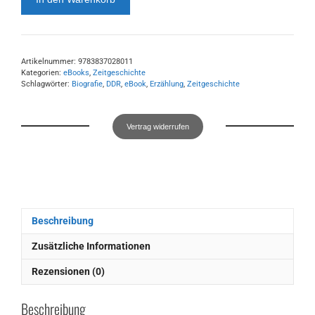
Erwachsen
werden
ist
schwer
Artikelnummer:
9783837028011
(eBook)
Kategorien:
eBooks
,
Zeitgeschichte
Menge
Schlagwörter:
Biografie
,
DDR
,
eBook
,
Erzählung
,
Zeitgeschichte
Vertrag widerrufen
Beschreibung
Zusätzliche Informationen
Rezensionen (0)
Beschreibung