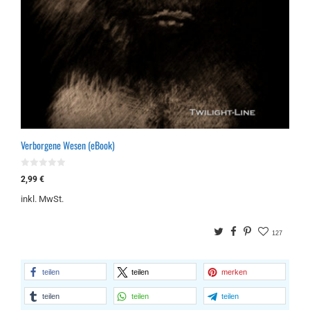
Verborgene Wesen (eBook)
0
2,99
€
v
o
inkl. MwSt.
n
5
Twitter
Facebook
Pinterest
127
teilen
teilen
merken
teilen
teilen
teilen