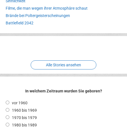
Sinnlichkeit
Filme, die man wegen ihrer Atmosphäre schaut
Brände bei Poltergeisterscheinungen
Battlefield 2042
Erlebnispark
Verbotene
Meereswelt
Leidenschaft
Hexenliebe
Two crude ones
Alle Stories ansehen
In welchem Zeitraum wurden Sie geboren?
vor 1960
1960 bis 1969
1970 bis 1979
1980 bis 1989