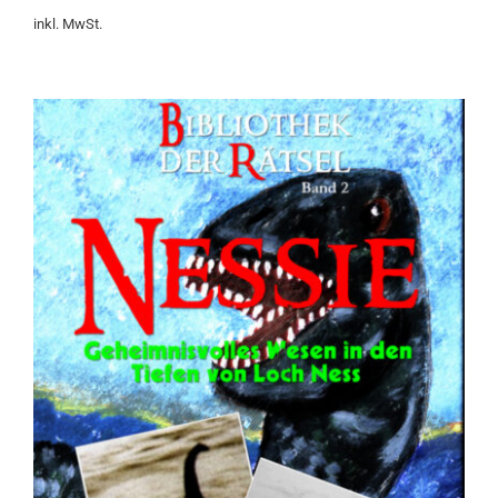
o
inkl. MwSt.
n
5