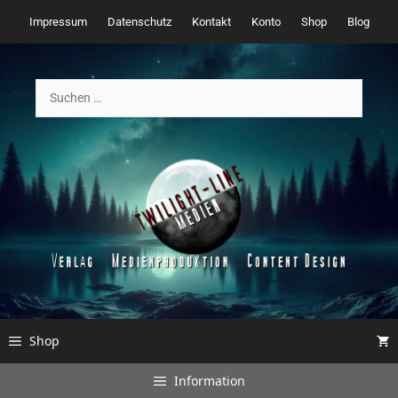
Zum
Impressum
Datenschutz
Kontakt
Konto
Shop
Blog
Inhalt
springen
Suchen
nach:
Shop
Information