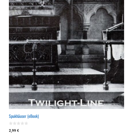
Spukhäuser (eBook)
0
2,99
€
v