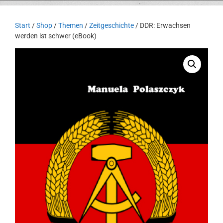
Start
/
Shop
/
Themen
/
Zeitgeschichte
/ DDR: Erwachsen
werden ist schwer (eBook)