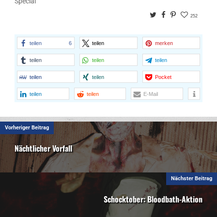
Special
Twitter
Facebook
Pinterest
252
teilen
6
teilen
merken
teilen
teilen
teilen
teilen
teilen
Pocket
teilen
teilen
E-Mail
Vorheriger Beitrag
Nächtlicher Vorfall
Nächster Beitrag
Schocktober: Bloodbath-Aktion