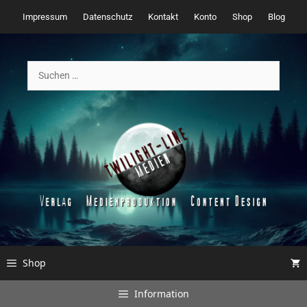
Zum
Impressum
Datenschutz
Kontakt
Konto
Shop
Blog
Inhalt
springen
Suchen
nach:
Shop
Information