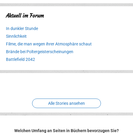
Aktuell im Forum
In dunkler Stunde
Sinnlichkeit
Filme, die man wegen ihrer Atmosphäre schaut
Brände bei Poltergeisterscheinungen
Battlefield 2042
Erlebnispark
Verbotene
Meereswelt
Leidenschaft
Hexenliebe
Two crude ones
Alle Stories ansehen
Welchen Umfang an Seiten in Büchern bevorzugen Sie?