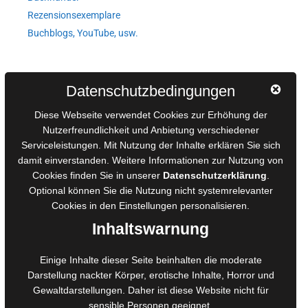
Rezensionsexemplare
Buchblogs, YouTube, usw.
Autorinnen und Autoren
Datenschutzbedingungen
AGB für Medienprojekte
Diese Webseite verwendet Cookies zur Erhöhung der
Online-Artikel
Nutzerfreundlichkeit und Anbietung verschiedener
Serviceleistungen. Mit Nutzung der Inhalte erklären Sie sich
Manuskripte einreichen
damit einverstanden. Weitere Informationen zur Nutzung von
Ausschreibungen
Cookies finden Sie in unserer
Datenschutzerklärung
.
Belegexemplare
Optional können Sie die Nutzung nicht systemrelevanter
Eigenbedarfsexemplare
Cookies in den
Einstellungen
personalisieren.
Inhaltswarnung
Content-Design
Einige Inhalte dieser Seite beinhalten die moderate
Darstellung nackter Körper, erotische Inhalte, Horror und
Foto- und Bildbearbeitung
Gewaltdarstellungen. Daher ist diese Website nicht für
Fotorestauration
sensible Personen geeignet.