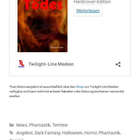
*Das Aktionsangebot ist ausschließlich über den
Shop
von Twilight-Line Medien
verfügbar und kann nicht mit anderen Rabatten oder Aktionsgutscheinen verwendet
werden.
Kategorien
News
,
Phantastik
,
Termine
Schlagwörter
Angebot
,
Dark Fantasy
,
Halloween
,
Horror
,
Phantastik
,