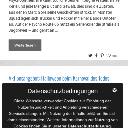
Psychopathen, irre Killer, tödliche Bestien, toughe Frauen, harte
Kerle und jede Menge Blut und Gewalt, dies sind die Zutaten,
aus denen Marc Gore seine Geschichten strickt. In Monster
Squad legen sich Trucker und Rocker mit einer Bande Untoter
an. Auf der Psycho Route 66 nutzt ein Serienkiller die Straße als
Jagdrevier – und gerät an …
Weiterlesen
Twitter
Facebook
Pinterest
310
Aktionsangebot: Halloween beim Karneval des Todes
29. September 2019
von
Redaktion
Datenschutzbedingungen
Diese Webseite verwendet Cookies zur Erhöhung der
Nutzerfreundlichkeit und Anbietung verschiedener
Serviceleistungen. Mit Nutzung der Inhalte erklären Sie sich
damit einverstanden. Weitere Informationen zur Nutzung von
Cookies finden Sie in unserer
Datenschutzerklärung
.