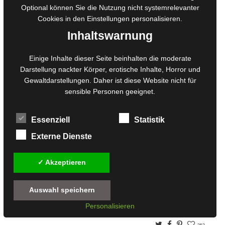
Optional können Sie die Nutzung nicht systemrelevanter
Cookies in den
Einstellungen
personalisieren.
Inhaltswarnung
Einige Inhalte dieser Seite beinhalten die moderate
Darstellung nackter Körper, erotische Inhalte, Horror und
Gewaltdarstellungen. Daher ist diese Website nicht für
sensible Personen geeignet.
Um sich so richtig schön auf den Schocktober und Halloween
Essenziell
Statistik
einzustellen, haben wir hier einen schaurigen Leckerbissen für
Externe Dienste
euch serviert, zu einem grausamen Aktionspreis mit
Gänsehautgarantie. Denn auch so mancher Halloween-
Happen verbirgt sich in diesem tödlichen Buffet. Und hinter so
✓ Akzeptieren
mancher Maske beim Karneval des Todes steckt ein morbides
Grinsen. Bis zum 15. Schocktober 2019 …
Auswahl speichern
Personalisieren
Weiterlesen
Twitter
Facebook
Pinterest