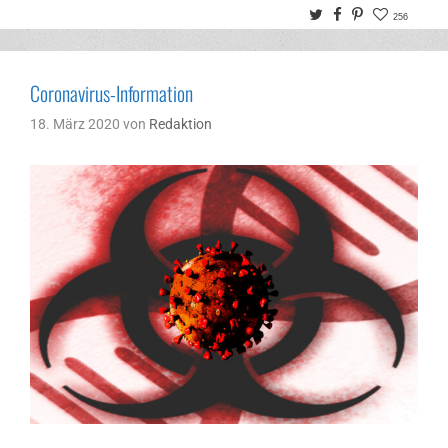
Twitter
Facebook
Pinterest
256
Coronavirus-Information
18. März 2020
von
Redaktion