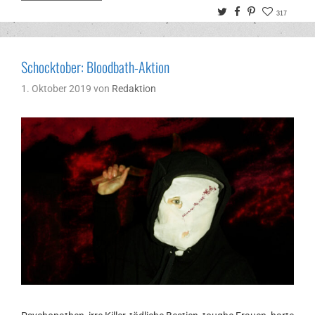
Twitter
Facebook
Pinterest
317
Schocktober: Bloodbath-Aktion
1. Oktober 2019
von
Redaktion