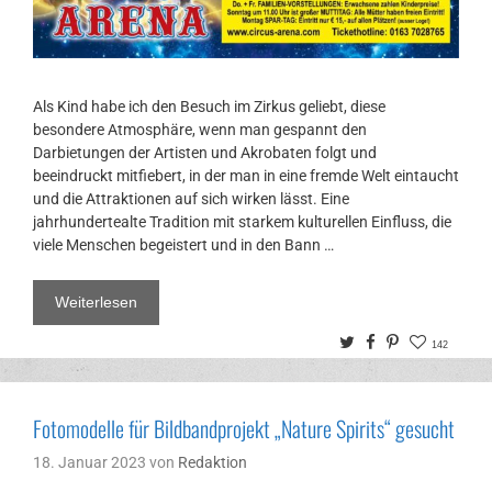
Als Kind habe ich den Besuch im Zirkus geliebt, diese
besondere Atmosphäre, wenn man gespannt den
Darbietungen der Artisten und Akrobaten folgt und
beeindruckt mitfiebert, in der man in eine fremde Welt eintaucht
und die Attraktionen auf sich wirken lässt. Eine
jahrhundertealte Tradition mit starkem kulturellen Einfluss, die
viele Menschen begeistert und in den Bann …
Weiterlesen
Twitter
Facebook
Pinterest
142
Fotomodelle für Bildbandprojekt „Nature Spirits“ gesucht
18. Januar 2023
von
Redaktion