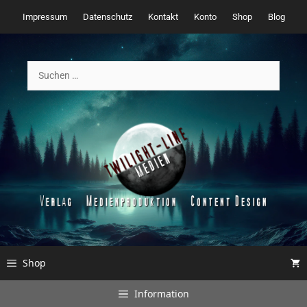
Zum
Impressum
Datenschutz
Kontakt
Konto
Shop
Blog
Inhalt
springen
Suchen
nach:
Shop
Information