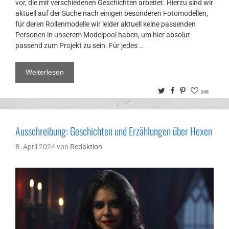
vor, die mit verschiedenen Geschichten arbeitet. Hierzu sind wir
aktuell auf der Suche nach einigen besonderen Fotomodellen,
für deren Rollenmodelle wir leider aktuell keine passenden
Personen in unserem Modelpool haben, um hier absolut
passend zum Projekt zu sein. Für jedes …
Weiterlesen
Twitter
Facebook
Pinterest
248
Ausschreibung: Geschichten und Erzählungen über Hexen
8. April 2024
von
Redaktion