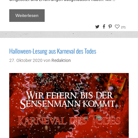
Weiterlesen
Twitter
Facebook
Pinterest
271
Halloween-Lesung aus Karneval des Todes
27. Oktober 2020
von
Redaktion