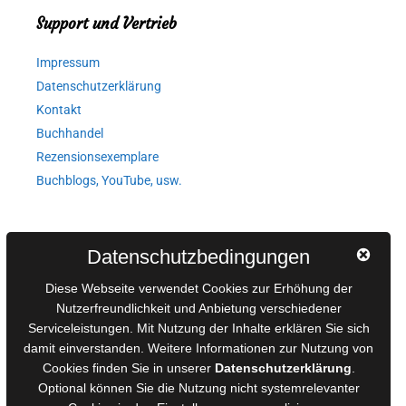
Support und Vertrieb
Impressum
Datenschutzerklärung
Kontakt
Buchhandel
Rezensionsexemplare
Buchblogs, YouTube, usw.
Autorinnen und Autoren
Datenschutzbedingungen
AGB für Medienprojekte
Diese Webseite verwendet Cookies zur Erhöhung der
Online-Artikel
Nutzerfreundlichkeit und Anbietung verschiedener
Manuskripte einreichen
Serviceleistungen. Mit Nutzung der Inhalte erklären Sie sich
damit einverstanden. Weitere Informationen zur Nutzung von
Ausschreibungen
Cookies finden Sie in unserer
Datenschutzerklärung
.
Belegexemplare
Optional können Sie die Nutzung nicht systemrelevanter
Eigenbedarfsexemplare