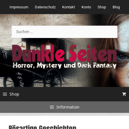
Zum
Impressum
Datenschutz
Kontakt
Konto
Shop
Blog
Inhalt
springen
Suchen
nach:
Shop
Information
Bösartige Geschichten