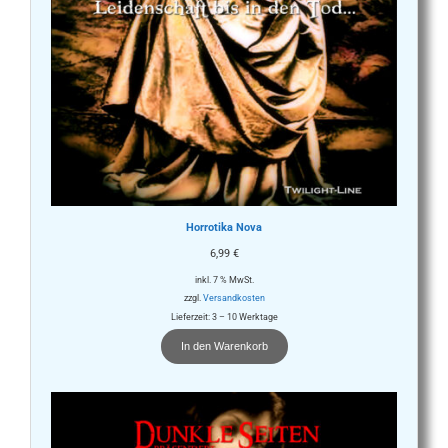
Horrotika Nova
6,99
€
inkl. 7 % MwSt.
zzgl.
Versandkosten
Lieferzeit:
3 – 10 Werktage
In den Warenkorb