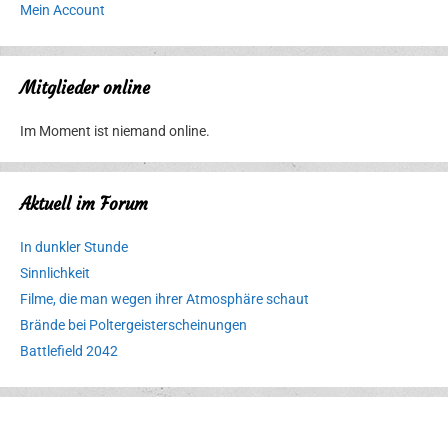
Mein Account
Mitglieder online
Im Moment ist niemand online.
Aktuell im Forum
In dunkler Stunde
Sinnlichkeit
Filme, die man wegen ihrer Atmosphäre schaut
Brände bei Poltergeisterscheinungen
Battlefield 2042
Erlebnispark
Verbotene
Meereswelt
Leidenschaft
Hexenliebe
Two crude ones