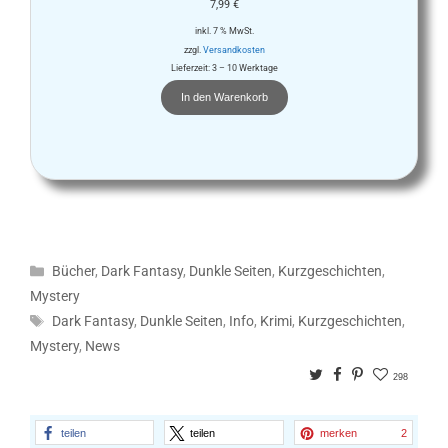
7,99
€
inkl. 7 % MwSt.
zzgl.
Versandkosten
Lieferzeit:
3 – 10 Werktage
In den Warenkorb
Kategorien
Bücher
,
Dark Fantasy
,
Dunkle Seiten
,
Kurzgeschichten
,
Mystery
Schlagwörter
Dark Fantasy
,
Dunkle Seiten
,
Info
,
Krimi
,
Kurzgeschichten
,
Mystery
,
News
Twitter
Facebook
Pinterest
298
teilen
teilen
merken
2