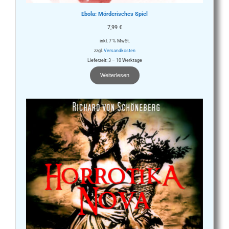
Ebola: Mörderisches Spiel
7,99
€
inkl. 7 % MwSt.
zzgl.
Versandkosten
Lieferzeit:
3 – 10 Werktage
Weiterlesen