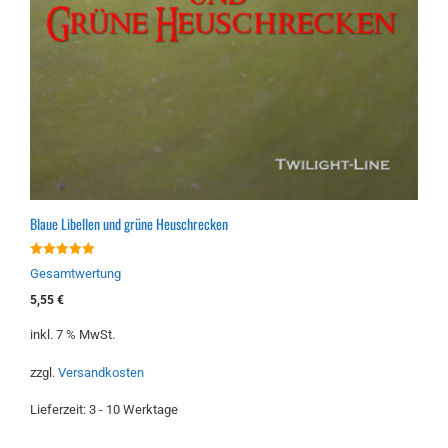
Blaue Libellen und grüne Heuschrecken
5.00
Gesamtwertung
von 5
5,55
€
inkl. 7 % MwSt.
zzgl.
Versandkosten
Lieferzeit:
3 - 10 Werktage