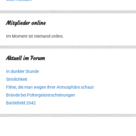
Mitglieder online
Im Moment ist niemand online.
Aktuell im Forum
In dunkler Stunde
Sinnlichkeit
Filme, die man wegen ihrer Atmosphäre schaut
Brände bei Poltergeisterscheinungen
Battlefield 2042
Erlebnispark
Verbotene
Meereswelt
Leidenschaft
Hexenliebe
Two crude ones