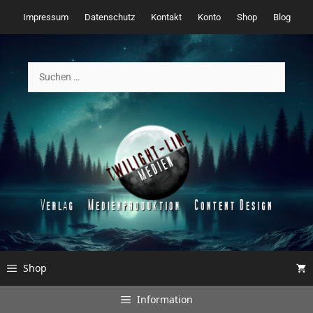
Zum
Impressum
Datenschutz
Kontakt
Konto
Shop
Blog
Inhalt
springen
Suchen
nach:
Shop
Information