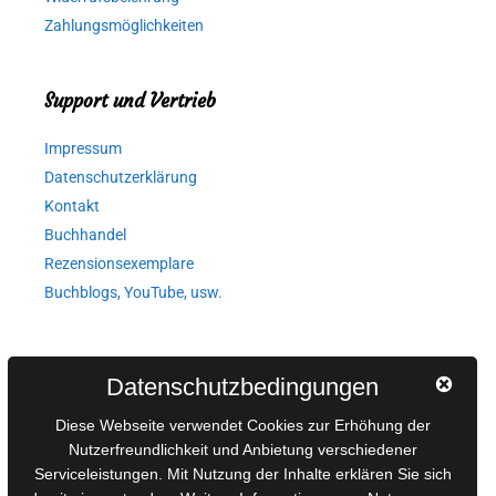
Zahlungsmöglichkeiten
Support und Vertrieb
Impressum
Datenschutzerklärung
Kontakt
Buchhandel
Rezensionsexemplare
Buchblogs, YouTube, usw.
Autorinnen und Autoren
Datenschutzbedingungen
AGB für Medienprojekte
Diese Webseite verwendet Cookies zur Erhöhung der
Online-Artikel
Nutzerfreundlichkeit und Anbietung verschiedener
Manuskripte einreichen
Serviceleistungen. Mit Nutzung der Inhalte erklären Sie sich