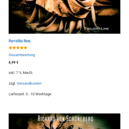
Horrotika Nova
5.00
Gesamtwertung
von 5
6,99
€
inkl. 7 % MwSt.
zzgl.
Versandkosten
Lieferzeit:
3 - 10 Werktage