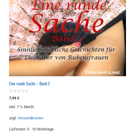
Eine runde Sache – Band 2
0
7,99
€
v
o
inkl. 7 % MwSt.
n
5
zzgl.
Versandkosten
Lieferzeit:
3 - 10 Werktage