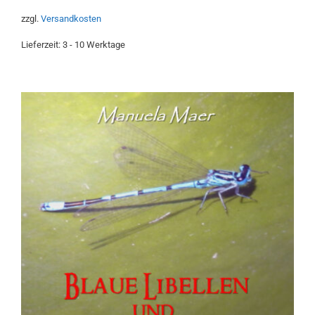
5
zzgl.
Versandkosten
Lieferzeit:
3 - 10 Werktage