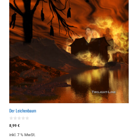
Der Leichenbaum
0
8,99
€
v
o
inkl. 7 % MwSt.
n