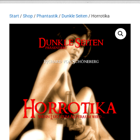
Start
/
Shop
/
Phantastik
/
Dunkle Seiten
/ Horrotika