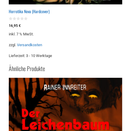
Horrotika Nova (Hardcover)
0
16,95
€
v
o
inkl. 7 % MwSt.
n
5
zzgl.
Versandkosten
Lieferzeit:
3 - 10 Werktage
Ähnliche Produkte