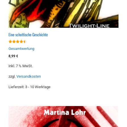
Eine schottische Geschichte
4.50
Gesamtwertung
von 5
8,99
€
inkl. 7 % MwSt.
zzgl.
Versandkosten
Lieferzeit:
3 - 10 Werktage