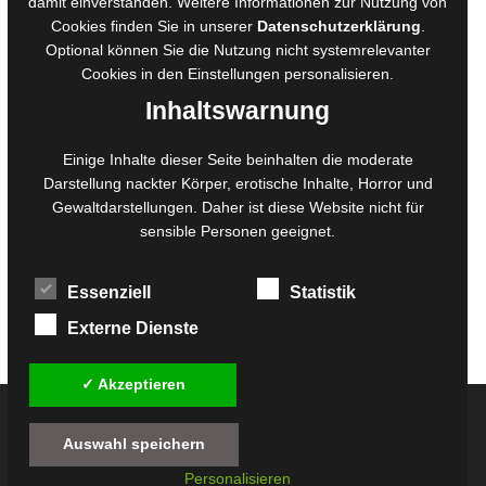
damit einverstanden. Weitere Informationen zur Nutzung von
Ausschreibungen
Cookies finden Sie in unserer
Datenschutzerklärung
.
Belegexemplare
Optional können Sie die Nutzung nicht systemrelevanter
Eigenbedarfsexemplare
Cookies in den
Einstellungen
personalisieren.
Inhaltswarnung
Content-Design
Einige Inhalte dieser Seite beinhalten die moderate
Foto- und Bildbearbeitung
Darstellung nackter Körper, erotische Inhalte, Horror und
Gewaltdarstellungen. Daher ist diese Website nicht für
Fotorestauration
sensible Personen geeignet.
Creative Artwork
Fotobearbeitung
Essenziell
Statistik
MPS Fotografie
WordPress Support
Externe Dienste
✓ Akzeptieren
© 2026
Twilight-Line Medien GbR
Auswahl speichern
Alle Preise inkl. der gesetzlichen MwSt. - Die durchgestrichenen Preise entsprechen
Personalisieren