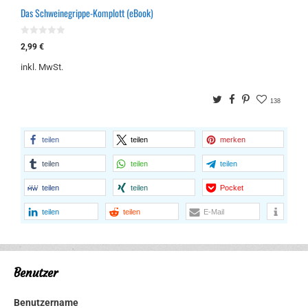
Das Schweinegrippe-Komplott (eBook)
0
2,99
€
v
o
inkl. MwSt.
n
5
Twitter
Facebook
Pinterest
138
teilen
teilen
merken
teilen
teilen
teilen
teilen
teilen
Pocket
teilen
teilen
E-Mail
Benutzer
Benutzername