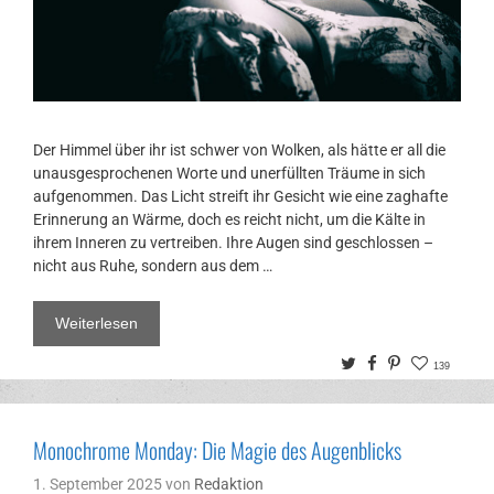
Der Himmel über ihr ist schwer von Wolken, als hätte er all die
unausgesprochenen Worte und unerfüllten Träume in sich
aufgenommen. Das Licht streift ihr Gesicht wie eine zaghafte
Erinnerung an Wärme, doch es reicht nicht, um die Kälte in
ihrem Inneren zu vertreiben. Ihre Augen sind geschlossen –
nicht aus Ruhe, sondern aus dem …
Weiterlesen
Twitter
Facebook
Pinterest
139
Monochrome Monday: Die Magie des Augenblicks
1. September 2025
von
Redaktion