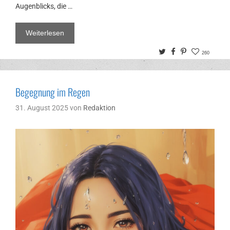
Augenblicks, die …
Weiterlesen
Twitter
Facebook
Pinterest
260
Begegnung im Regen
31. August 2025
von
Redaktion