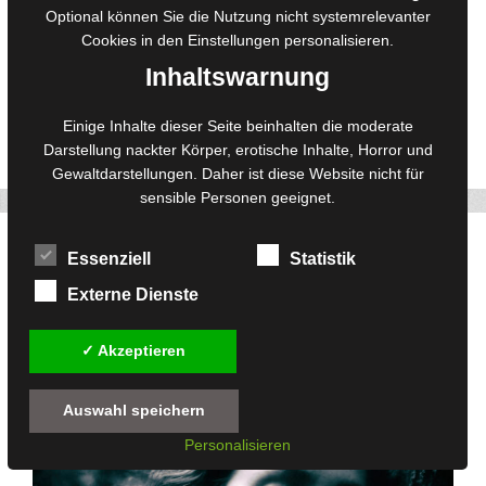
ihrem Nacken gelöst hatte. Es war die Stunde zwischen
Optional können Sie die Nutzung nicht systemrelevanter
gestern und morgen, die Zeit, in der Erinnerungen leiser werden,
Cookies in den
Einstellungen
personalisieren.
aber nicht verschwinden. Er hatte sie oft so angesehen,
Inhaltswarnung
schweigend, versunken in der Eleganz der …
Einige Inhalte dieser Seite beinhalten die moderate
Weiterlesen
Darstellung nackter Körper, erotische Inhalte, Horror und
Twitter
Facebook
Pinterest
Gewaltdarstellungen. Daher ist diese Website nicht für
109
sensible Personen geeignet.
Monochrome Monday: Im Einklang der Elemente
Essenziell
Statistik
4. August 2025
von
Redaktion
Externe Dienste
✓ Akzeptieren
Auswahl speichern
Personalisieren