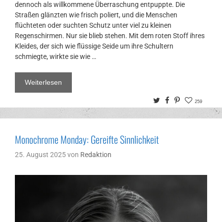
dennoch als willkommene Überraschung entpuppte. Die
Straßen glänzten wie frisch poliert, und die Menschen
flüchteten oder suchten Schutz unter viel zu kleinen
Regenschirmen. Nur sie blieb stehen. Mit dem roten Stoff ihres
Kleides, der sich wie flüssige Seide um ihre Schultern
schmiegte, wirkte sie wie …
Weiterlesen
Twitter
Facebook
Pinterest
259
Monochrome Monday: Gereifte Sinnlichkeit
25. August 2025
von
Redaktion