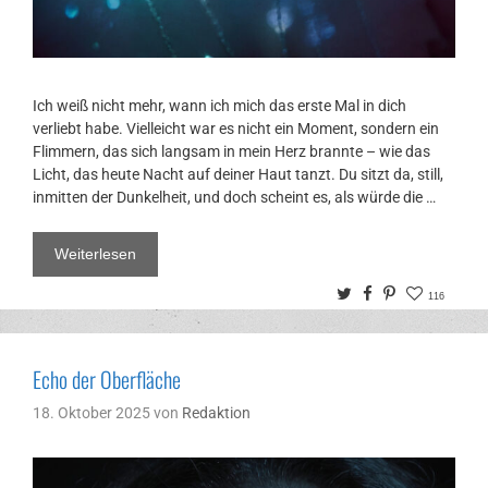
Ich weiß nicht mehr, wann ich mich das erste Mal in dich
verliebt habe. Vielleicht war es nicht ein Moment, sondern ein
Flimmern, das sich langsam in mein Herz brannte – wie das
Licht, das heute Nacht auf deiner Haut tanzt. Du sitzt da, still,
inmitten der Dunkelheit, und doch scheint es, als würde die …
Weiterlesen
Twitter
Facebook
Pinterest
116
Echo der Oberfläche
18. Oktober 2025
von
Redaktion