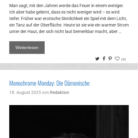
Man sagt, mit den Jahren werde das Feuer in einem weniger.
Ich aber habe gelernt, dass es nicht weniger wird – es wird
tiefer. Früher war erotische Sinnlichkeit ein Spiel mit dem Licht,
ein Tanz auf der Oberfläche. Heute ist sie wie ein warmer Strom
unter der Haut, der sich nicht laut bemerkbar macht, aber …
Weiterlesen
Twitter
Facebook
Pinterest
123
Monochrome Monday: Die Dämonische
18. August 2025
von
Redaktion