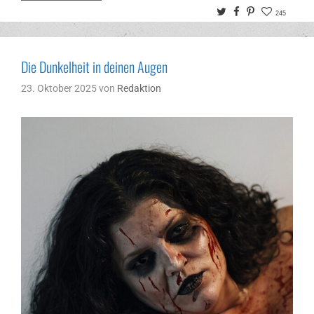
Twitter
Facebook
Pinterest
245
Die Dunkelheit in deinen Augen
23. Oktober 2025
von
Redaktion