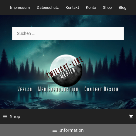
Zum
Impressum
Datenschutz
Kontakt
Konto
Shop
Blog
Inhalt
springen
Suchen
nach:
Shop
Information