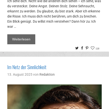
Ich sehe dich. Nicht wie die anderen dich sehen – ich sehe, was
du versteckst. Deine Angst. Deinen Stolz. Deine Sehnsucht,
erkannt zu werden. Du glaubst, du bist stark. Aber ich erkenne
die Risse. Ich muss dich nicht berühren, um dich zu brechen.
Ein Blick genügt. Du willst mich verstehen? Dann hör zu: Ich
war …
Weiterlesen
Twitter
Facebook
Pinterest
118
Im Netz der Sinnlichkeit
13. August 2025
von
Redaktion