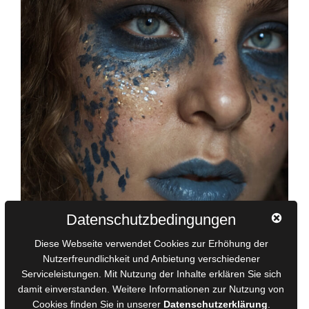
Datenschutzbedingungen
Diese Webseite verwendet Cookies zur Erhöhung der
Nutzerfreundlichkeit und Anbietung verschiedener
Serviceleistungen. Mit Nutzung der Inhalte erklären Sie sich
Sie saß im Halbdunkel, das Fenster nur einen Spalt geöffnet.
damit einverstanden. Weitere Informationen zur Nutzung von
Der Wind spielte mit einer Strähne ihres Haares, die sich von
Cookies finden Sie in unserer
Datenschutzerklärung
.