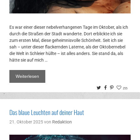
Es war einer dieser nebelverhangenen Tage im Oktober, als ich
durch die Straßen der Stadt wanderte. Dort erblickte ich sie
zum ersten Mal, diese geheimnisvolle Schönheit. Seit ich sie
sah – unter dieser flackernden Laterne, als der Oktobernebel
die Welt in Schleier hüllte – ist alles anders. Sie stand da, als
hätte sie auf mich …
Weiterlesen
Twitter
Facebook
Pinterest
255
Das blaue Leuchten auf deiner Haut
21. Oktober 2025
von
Redaktion