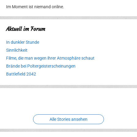
Im Moment ist niemand online.
Aktuell im Forum
In dunkler Stunde
Sinnlichkeit
Filme, die man wegen ihrer Atmosphäre schaut
Brände bei Poltergeisterscheinungen
Battlefield 2042
Erlebnispark
Verbotene
Meereswelt
Leidenschaft
Hexenliebe
Two crude ones
Alle Stories ansehen