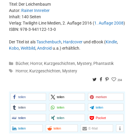
Titel: Der Leichenbaum
Autor:
Rainer Innreiter
Inhalt: 140 Seiten
Verlag: Twilight-Line Medien, 2. Auflage 2016 (
1. Auflage 2008
)
ISBN: 978-3-941122-13-0
Der Titel ist als
Taschenbuch
,
Hardcover
und eBook (
Kindle
,
Kobo
,
Weltbild
,
Android
u.a.) erhältlich.
Kategorien
Bücher
,
Horror
,
Kurzgeschichten
,
Mystery
,
Phantastik
Schlagwörter
Horror
,
Kurzgeschichten
,
Mystery
Twitter
Facebook
Pinterest
204
teilen
teilen
merken
teilen
teilen
teilen
teilen
teilen
Pocket
teilen
teilen
E-Mail