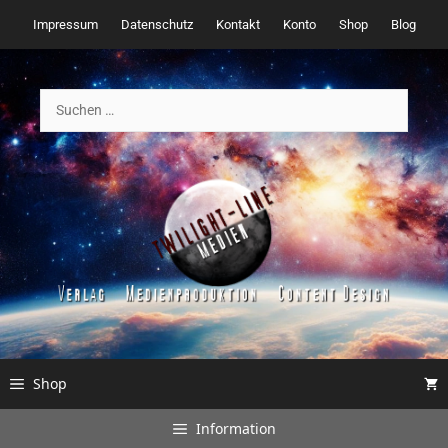
Zum
Impressum
Datenschutz
Kontakt
Konto
Shop
Blog
Inhalt
springen
Suchen
nach:
Shop
Information