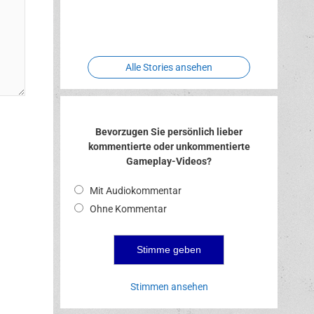
Two crude
Meereswelt
Leidenschaft
Hexenliebe
ones
Alle Stories ansehen
Bevorzugen Sie persönlich lieber
kommentierte oder unkommentierte
Gameplay-Videos?
Mit Audiokommentar
Ohne Kommentar
Stimmen ansehen