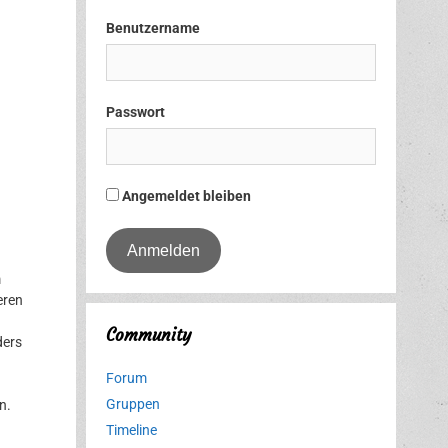
Benutzername
Passwort
Angemeldet bleiben
m
eren
Community
ders
Forum
Gruppen
n.
Timeline