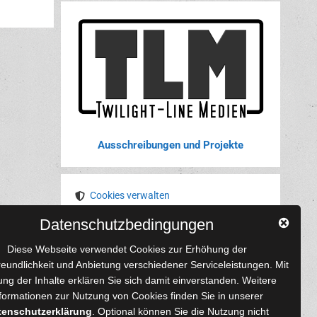
Ausschreibungen und Projekte
Cookies verwalten
Datenschutzbedingungen
YouTube
Tumblr
Pinterest
Instagram
X
RSS-Feed
Diese Webseite verwendet Cookies zur Erhöhung der
reundlichkeit und Anbietung verschiedener Serviceleistungen. Mit
ng der Inhalte erklären Sie sich damit einverstanden. Weitere
formationen zur Nutzung von Cookies finden Sie in unserer
tenschutzerklärung
. Optional können Sie die Nutzung nicht
 und Autoren
Content-Design