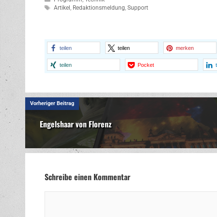
Schlagwörter
Artikel
,
Redaktionsmeldung
,
Support
teilen
teilen
merken
teilen
Pocket
Vorheriger Beitrag
Engelshaar von Florenz
Schreibe einen Kommentar
Kommentar