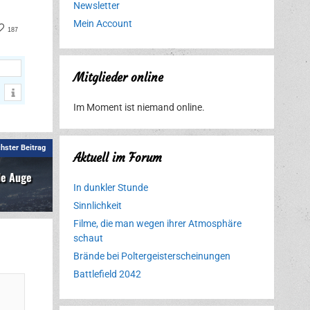
Newsletter
Mein Account
book
nterest
187
Mitglieder online
Im Moment ist niemand online.
hster Beitrag
Aktuell im Forum
de Auge
In dunkler Stunde
Sinnlichkeit
Filme, die man wegen ihrer Atmosphäre
schaut
Brände bei Poltergeisterscheinungen
Battlefield 2042
Erlebnispark
Verbotene