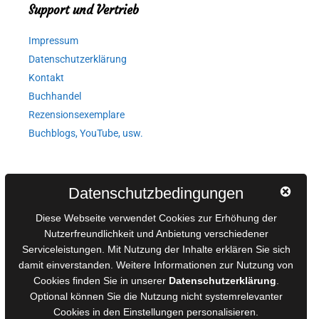
Support und Vertrieb
Impressum
Datenschutzerklärung
Kontakt
Buchhandel
Rezensionsexemplare
Buchblogs, YouTube, usw.
Autorinnen und Autoren
Datenschutzbedingungen
AGB für Medienprojekte
Diese Webseite verwendet Cookies zur Erhöhung der
Online-Artikel
Nutzerfreundlichkeit und Anbietung verschiedener
Serviceleistungen. Mit Nutzung der Inhalte erklären Sie sich
Manuskripte einreichen
damit einverstanden. Weitere Informationen zur Nutzung von
Ausschreibungen
Cookies finden Sie in unserer
Datenschutzerklärung
.
Belegexemplare
Optional können Sie die Nutzung nicht systemrelevanter
Eigenbedarfsexemplare
Cookies in den
Einstellungen
personalisieren.