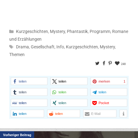
Kategorien
Kurzgeschichten
,
Mystery
,
Phantastik
,
Programm
,
Romane
und Erzählungen
Schlagwörter
Drama
,
Gesellschaft
,
Info
,
Kurzgeschichten
,
Mystery
,
Themen
Twitter
Facebook
Pinterest
248
teilen
teilen
merken
1
teilen
teilen
teilen
teilen
teilen
Pocket
teilen
teilen
E-Mail
Vorheriger Beitrag