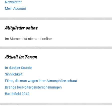
Newsletter
Mein Account
Mitglieder online
Im Moment ist niemand online.
Aktuell im Forum
In dunkler Stunde
Sinnlichkeit
Filme, die man wegen ihrer Atmosphäre schaut
Brände bei Poltergeisterscheinungen
Battlefield 2042
Erlebnispark
Verbotene
Meereswelt
Leidenschaft