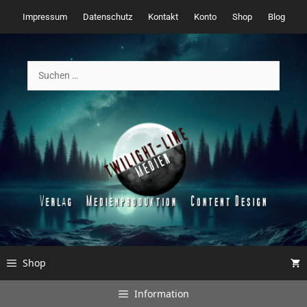
Zum
Impressum
Datenschutz
Kontakt
Konto
Shop
Blog
Inhalt
springen
Suchen
nach:
Shop
Information