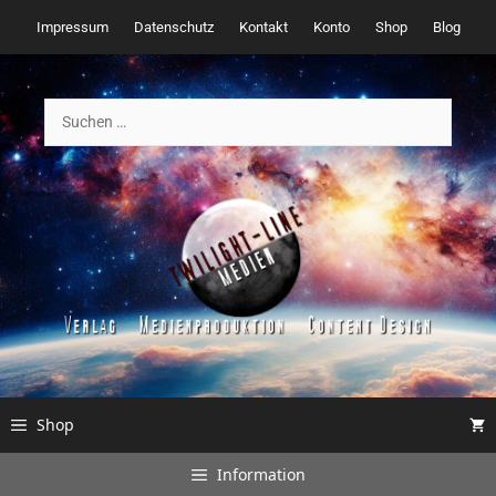
Zum
Impressum
Datenschutz
Kontakt
Konto
Shop
Blog
Inhalt
springen
Suchen
nach:
Shop
Information