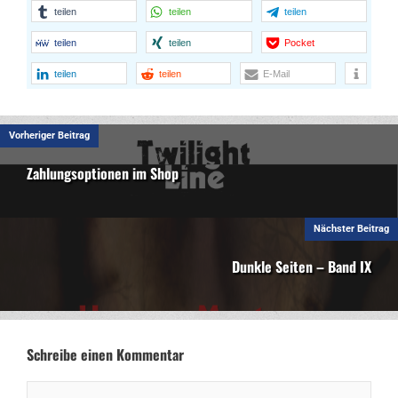
teilen
teilen
teilen
teilen
teilen
Pocket
teilen
teilen
E-Mail
Vorheriger Beitrag
Zahlungsoptionen im Shop
Nächster Beitrag
Dunkle Seiten – Band IX
Schreibe einen Kommentar
Kommentar