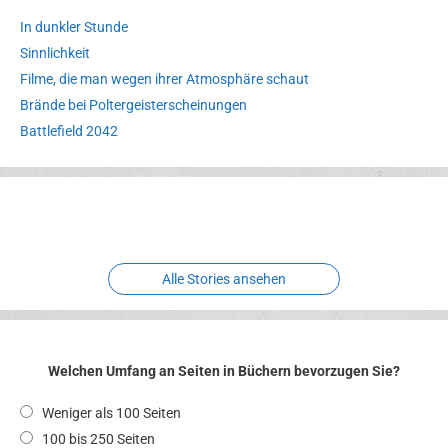
In dunkler Stunde
Sinnlichkeit
Filme, die man wegen ihrer Atmosphäre schaut
Brände bei Poltergeisterscheinungen
Battlefield 2042
Erlebnispark
Verbotene
Meereswelt
Leidenschaft
Hexenliebe
Two crude ones
Alle Stories ansehen
Welchen Umfang an Seiten in Büchern bevorzugen Sie?
Weniger als 100 Seiten
100 bis 250 Seiten