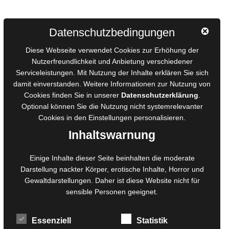
Autorinnen und Autoren
Datenschutzbedingungen
AGB für Medienprojekte
Diese Webseite verwendet Cookies zur Erhöhung der
Online-Artikel
Nutzerfreundlichkeit und Anbietung verschiedener
Serviceleistungen. Mit Nutzung der Inhalte erklären Sie sich
Manuskripte einreichen
damit einverstanden. Weitere Informationen zur Nutzung von
Ausschreibungen
Cookies finden Sie in unserer
Datenschutzerklärung
.
Belegexemplare
Optional können Sie die Nutzung nicht systemrelevanter
Eigenbedarfsexemplare
Cookies in den
Einstellungen
personalisieren.
Inhaltswarnung
Content-Design
Einige Inhalte dieser Seite beinhalten die moderate
Darstellung nackter Körper, erotische Inhalte, Horror und
Foto- und Bildbearbeitung
Gewaltdarstellungen. Daher ist diese Website nicht für
Fotorestauration
sensible Personen geeignet.
Creative Artwork
Fotobearbeitung
Essenziell
Statistik
MPS Fotografie