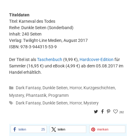
Titeldaten
Titel: Karneval des Todes
Reihe: Dunkle Seiten (Sonderband)
Inhalt: 240 Seiten
Verlag: Twilight-Line Medien, August 2017
ISBN: 978-3-944315-53-9
Der Titel ist als
Taschenbuch
(9,99 €),
Hardcover-Edition
für
Sammler (16,95 €) und eBook (4,99 €) ab dem 05.08.2017 im
Handel erhältlich.
Kategorien
Dark Fantasy
,
Dunkle Seiten
,
Horror
,
Kurzgeschichten
,
Mystery
,
Phantastik
,
Programm
Schlagwörter
Dark Fantasy
,
Dunkle Seiten
,
Horror
,
Mystery
Twitter
Facebook
Pinterest
282
teilen
25
teilen
merken