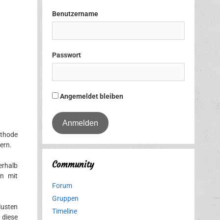
Benutzername
Passwort
Angemeldet bleiben
ethode
ern.
Community
erhalb
en mit
Forum
Gruppen
lusten
Timeline
 diese