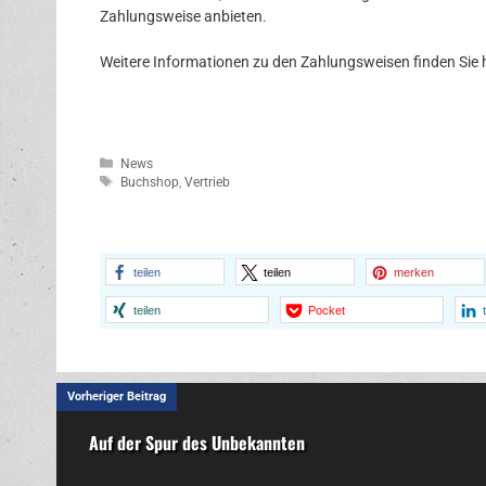
Zahlungsweise anbieten.
Weitere Informationen zu den Zahlungsweisen finden Sie h
Kategorien
News
Schlagwörter
Buchshop
,
Vertrieb
teilen
teilen
merken
teilen
Pocket
Vorheriger Beitrag
Auf der Spur des Unbekannten