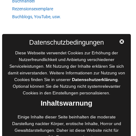
Buchhandel
Rezensionsexemplare
Buchblogs, YouTube, usw.
Autorinnen und Autoren
Datenschutzbedingungen
AGB für Medienprojekte
Diese Webseite verwendet Cookies zur Erhöhung der
Online-Artikel
Nutzerfreundlichkeit und Anbietung verschiedener
Serviceleistungen. Mit Nutzung der Inhalte erklären Sie sich
Manuskripte einreichen
damit einverstanden. Weitere Informationen zur Nutzung von
Ausschreibungen
Cookies finden Sie in unserer
Datenschutzerklärung
.
Belegexemplare
Optional können Sie die Nutzung nicht systemrelevanter
Eigenbedarfsexemplare
Cookies in den
Einstellungen
personalisieren.
Inhaltswarnung
Content-Design
Einige Inhalte dieser Seite beinhalten die moderate
Darstellung nackter Körper, erotische Inhalte, Horror und
Foto- und Bildbearbeitung
Gewaltdarstellungen. Daher ist diese Website nicht für
Fotorestauration