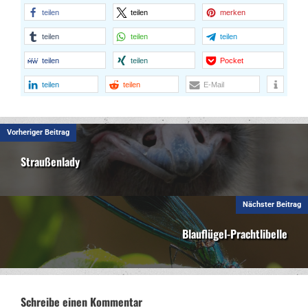
teilen
teilen
merken
teilen
teilen
teilen
teilen
teilen
Pocket
teilen
teilen
E-Mail
Vorheriger Beitrag
Straußenlady
Nächster Beitrag
Blauflügel-Prachtlibelle
Schreibe einen Kommentar