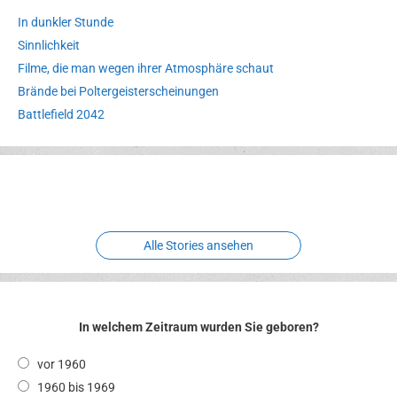
In dunkler Stunde
Sinnlichkeit
Filme, die man wegen ihrer Atmosphäre schaut
Brände bei Poltergeisterscheinungen
Battlefield 2042
Erlebnispark
Verbotene
Meereswelt
Leidenschaft
Hexenliebe
Two crude ones
Alle Stories ansehen
In welchem Zeitraum wurden Sie geboren?
vor 1960
1960 bis 1969