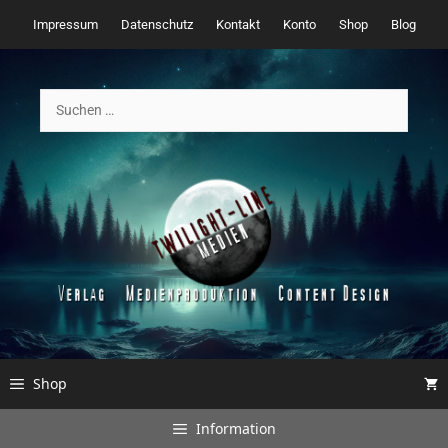
Zum
Impressum
Datenschutz
Kontakt
Konto
Shop
Blog
Inhalt
springen
Suchen
nach:
Shop
Information