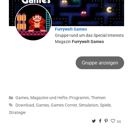
Furrywelt Games
Gruppe rund um das Special Interests
Magazin
Furrywelt Games
Gruppe anzeigen
Kategorien
Games
,
Magazine und Hefte
,
Programm
,
Themen
Schlagwörter
Download
,
Games
,
Games Corner
,
Simulation
,
Spiele
,
Strategie
Twitter
Facebook
Pinterest
331