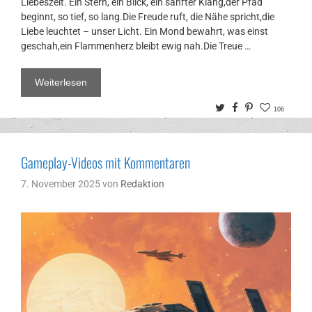
Liebeszeit. Ein Stern, ein Blick, ein sanfter Klang,der Pfad
beginnt, so tief, so lang.Die Freude ruft, die Nähe spricht,die
Liebe leuchtet – unser Licht. Ein Mond bewahrt, was einst
geschah,ein Flammenherz bleibt ewig nah.Die Treue …
Weiterlesen
Twitter
Facebook
Pinterest
106
Gameplay-Videos mit Kommentaren
7. November 2025
von
Redaktion