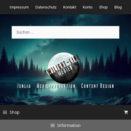
Zum
Impressum
Datenschutz
Kontakt
Konto
Shop
Blog
Inhalt
springen
Suchen
nach:
Shop
Information