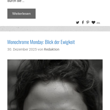
durch die …
Weiterlesen
Twitter
Facebook
Pinterest
261
Monochrome Monday: Blick der Ewigkeit
30. Dezember 2025
von
Redaktion