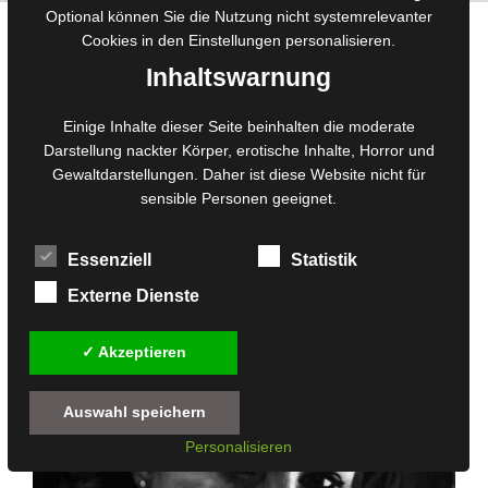
Optional können Sie die Nutzung nicht systemrelevanter
Monochrome Monday: Die Dämonische
Cookies in den
Einstellungen
personalisieren.
Inhaltswarnung
18. August 2025
von
Redaktion
Einige Inhalte dieser Seite beinhalten die moderate
Darstellung nackter Körper, erotische Inhalte, Horror und
Gewaltdarstellungen. Daher ist diese Website nicht für
sensible Personen geeignet.
Essenziell
Statistik
Externe Dienste
✓ Akzeptieren
Auswahl speichern
Personalisieren