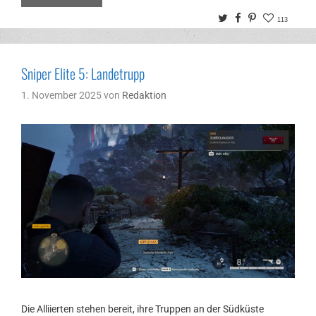
Twitter
Facebook
Pinterest
113
Sniper Elite 5: Landetrupp
1. November 2025
von
Redaktion
Die Alliierten stehen bereit, ihre Truppen an der Südküste