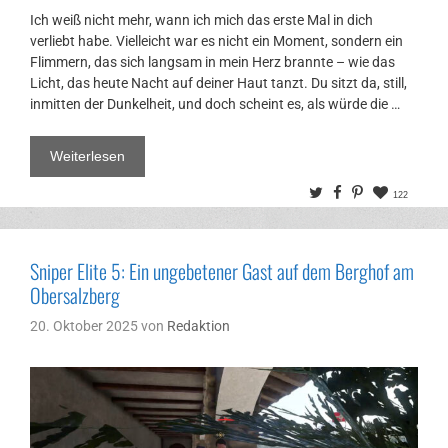
Ich weiß nicht mehr, wann ich mich das erste Mal in dich
verliebt habe. Vielleicht war es nicht ein Moment, sondern ein
Flimmern, das sich langsam in mein Herz brannte – wie das
Licht, das heute Nacht auf deiner Haut tanzt. Du sitzt da, still,
inmitten der Dunkelheit, und doch scheint es, als würde die …
Weiterlesen
Twitter
Facebook
Pinterest
122
Sniper Elite 5: Ein ungebetener Gast auf dem Berghof am
Obersalzberg
20. Oktober 2025
von
Redaktion