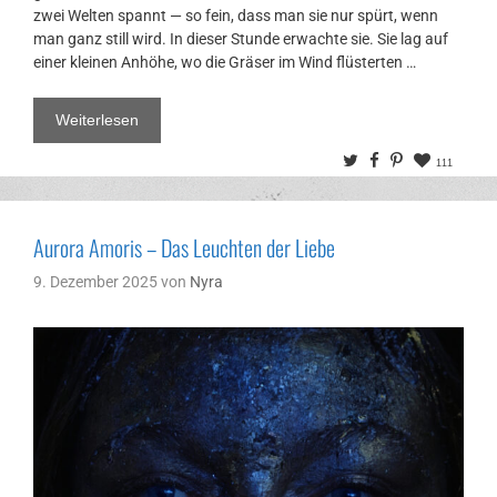
zwei Welten spannt — so fein, dass man sie nur spürt, wenn
man ganz still wird. In dieser Stunde erwachte sie. Sie lag auf
einer kleinen Anhöhe, wo die Gräser im Wind flüsterten …
Weiterlesen
Twitter
Facebook
Pinterest
111
Aurora Amoris – Das Leuchten der Liebe
9. Dezember 2025
von
Nyra