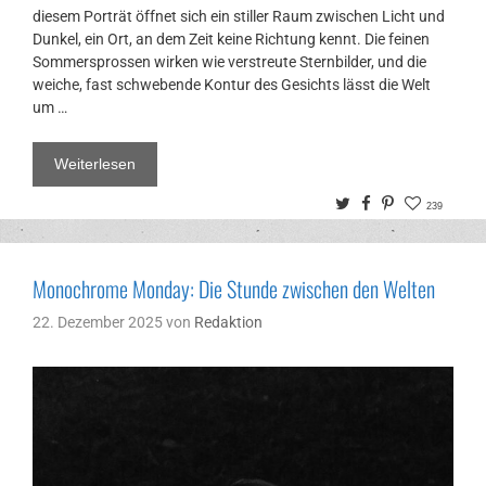
diesem Porträt öffnet sich ein stiller Raum zwischen Licht und
Dunkel, ein Ort, an dem Zeit keine Richtung kennt. Die feinen
Sommersprossen wirken wie verstreute Sternbilder, und die
weiche, fast schwebende Kontur des Gesichts lässt die Welt
um …
Weiterlesen
Twitter
Facebook
Pinterest
239
Monochrome Monday: Die Stunde zwischen den Welten
22. Dezember 2025
von
Redaktion