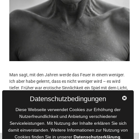
Man sagt, mit den Jahren werde das Feuer in einem weniger.
Ich aber habe gelernt, dass es nicht weniger wird – es wird
tiefer. Früher war erotische Sinnlichkeit ein Spiel mit dem Licht,
ein Tanz auf der Oberfläche. Heute ist sie wie ein warmer Strom
Datenschutzbedingungen
unter der Haut, der sich nicht laut bemerkbar macht, aber …
Diese Webseite verwendet Cookies zur Erhöhung der
Nutzerfreundlichkeit und Anbietung verschiedener
Weiterlesen
Serviceleistungen. Mit Nutzung der Inhalte erklären Sie sich
Twitter
Facebook
Pinterest
129
damit einverstanden. Weitere Informationen zur Nutzung von
Cookies finden Sie in unserer
Datenschutzerklärung
.