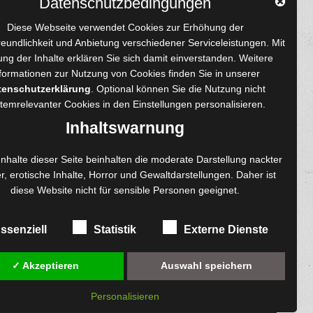
Datenschutzbedingungen
YouTube
Tumblr
Pinterest
Instagram
X
RSS-Feed
Diese Webseite verwendet Cookies zur Erhöhung der
reundlichkeit und Anbietung verschiedener Serviceleistungen. Mit
ng der Inhalte erklären Sie sich damit einverstanden. Weitere
formationen zur Nutzung von Cookies finden Sie in unserer
tenschutzerklärung
. Optional können Sie die Nutzung nicht
 und Autoren
Content-Design
temrelevanter Cookies in den
Einstellungen
personalisieren.
enprojekte
Foto- und Bildbearbeitung
Inhaltswarnung
Fotorestauration
einreichen
Creative Artwork
Inhalte dieser Seite beinhalten die moderate Darstellung nackter
r, erotische Inhalte, Horror und Gewaltdarstellungen. Daher ist
ngen
Fotobearbeitung
diese Website nicht für sensible Personen geeignet.
re
MPS Fotografie
exemplare
WordPress Support
ssenziell
Statistik
Externe Dienste
✓ Akzeptieren
Auswahl speichern
Personalisieren
diesem Online-Shop.