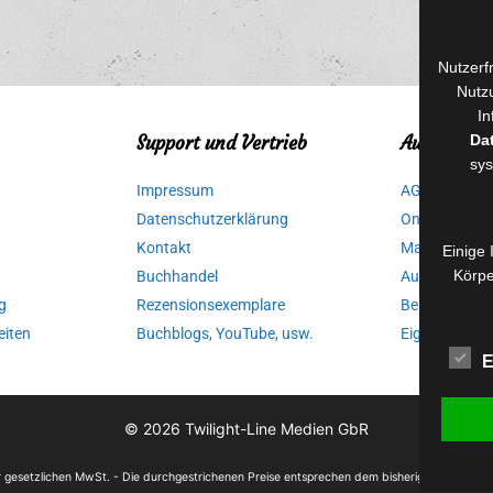
Nutzerf
Nutzu
In
Da
Support und Vertrieb
Autorinnen
sys
Impressum
AGB für Medi
Datenschutzerklärung
Online-Artikel
Kontakt
Manuskripte 
Einige 
Körpe
Buchhandel
Ausschreibu
g
Rezensionsexemplare
Belegexempla
eiten
Buchblogs, YouTube, usw.
Eigenbedarfs
E
© 2026
Twilight-Line Medien GbR
der gesetzlichen MwSt. - Die durchgestrichenen Preise entsprechen dem bisherigen Preis in 