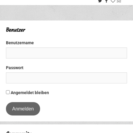
Twitter
Facebook
242
Benutzer
Benutzername
Passwort
Angemeldet bleiben