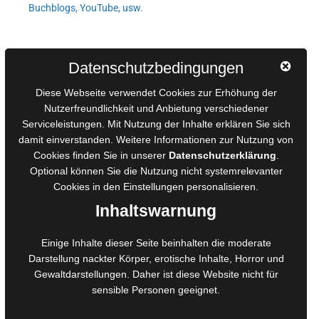
Buchblogs, YouTube, usw.
Autorinnen und Autoren
Datenschutzbedingungen
AGB für Medienprojekte
Diese Webseite verwendet Cookies zur Erhöhung der
Online-Artikel
Nutzerfreundlichkeit und Anbietung verschiedener
Serviceleistungen. Mit Nutzung der Inhalte erklären Sie sich
Manuskripte einreichen
damit einverstanden. Weitere Informationen zur Nutzung von
Ausschreibungen
Cookies finden Sie in unserer
Datenschutzerklärung
.
Belegexemplare
Optional können Sie die Nutzung nicht systemrelevanter
Eigenbedarfsexemplare
Cookies in den
Einstellungen
personalisieren.
Inhaltswarnung
Content-Design
Einige Inhalte dieser Seite beinhalten die moderate
Darstellung nackter Körper, erotische Inhalte, Horror und
Foto- und Bildbearbeitung
Gewaltdarstellungen. Daher ist diese Website nicht für
Fotorestauration
sensible Personen geeignet.
Creative Artwork
Fotobearbeitung