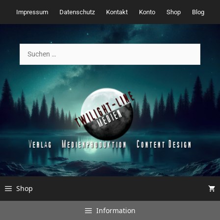
Zum
Impressum
Datenschutz
Kontakt
Konto
Shop
Blog
Inhalt
springen
Suchen
nach:
Shop
Information