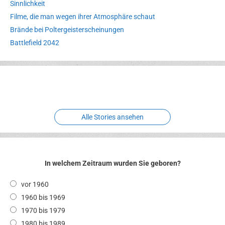
Sinnlichkeit
Filme, die man wegen ihrer Atmosphäre schaut
Brände bei Poltergeisterscheinungen
Battlefield 2042
Erlebnispark
Verbotene
Meereswelt
Leidenschaft
Hexenliebe
Two crude ones
Alle Stories ansehen
In welchem Zeitraum wurden Sie geboren?
vor 1960
1960 bis 1969
1970 bis 1979
1980 bis 1989