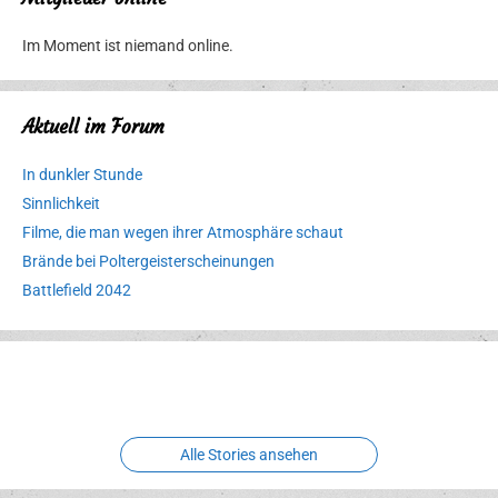
Im Moment ist niemand online.
Aktuell im Forum
In dunkler Stunde
Sinnlichkeit
Filme, die man wegen ihrer Atmosphäre schaut
Brände bei Poltergeisterscheinungen
Battlefield 2042
Erlebnispark
Verbotene
Meereswelt
Leidenschaft
Hexenliebe
Two crude ones
Alle Stories ansehen