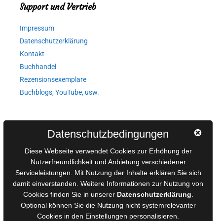
Support und Vertrieb
Impressum
Datenschutzerklärung
Kontakt
Buchhandel
Rezensionsexemplare
Buchblogs, YouTube, usw.
Autorinnen und Autoren
Datenschutzbedingungen
AGB für Medienprojekte
Diese Webseite verwendet Cookies zur Erhöhung der
Online-Artikel
Nutzerfreundlichkeit und Anbietung verschiedener
Manuskripte einreichen
Serviceleistungen. Mit Nutzung der Inhalte erklären Sie sich
damit einverstanden. Weitere Informationen zur Nutzung von
Ausschreibungen
Cookies finden Sie in unserer
Datenschutzerklärung
.
Belegexemplare
Optional können Sie die Nutzung nicht systemrelevanter
Eigenbedarfsexemplare
Cookies in den
Einstellungen
personalisieren.