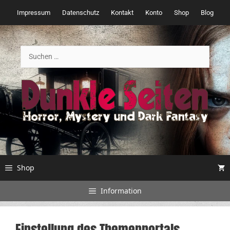
Zum
Impressum
Datenschutz
Kontakt
Konto
Shop
Blog
Inhalt
springen
Suchen
nach:
Shop
Information
Einstellung des Themenportals