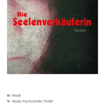
Kategorien
Musik
Schlagwörter
Musik
,
Psychothriller
,
Thriller