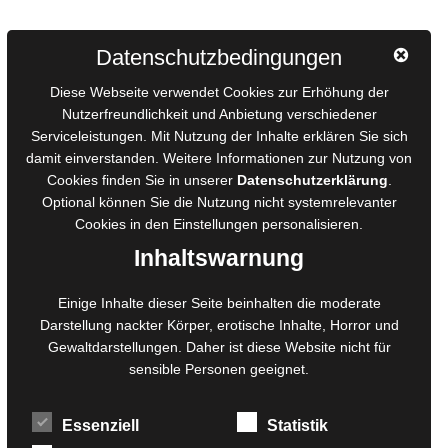
Autorinnen und Autoren
Datenschutzbedingungen
AGB für Medienprojekte
Diese Webseite verwendet Cookies zur Erhöhung der
Online-Artikel
Nutzerfreundlichkeit und Anbietung verschiedener
Manuskripte einreichen
Serviceleistungen. Mit Nutzung der Inhalte erklären Sie sich
damit einverstanden. Weitere Informationen zur Nutzung von
Ausschreibungen
Cookies finden Sie in unserer
Datenschutzerklärung
.
Belegexemplare
Optional können Sie die Nutzung nicht systemrelevanter
Eigenbedarfsexemplare
Cookies in den
Einstellungen
personalisieren.
Inhaltswarnung
Content-Design
Einige Inhalte dieser Seite beinhalten die moderate
Foto- und Bildbearbeitung
Darstellung nackter Körper, erotische Inhalte, Horror und
Gewaltdarstellungen. Daher ist diese Website nicht für
Fotorestauration
sensible Personen geeignet.
Creative Artwork
Fotobearbeitung
Essenziell
Statistik
MPS Fotografie