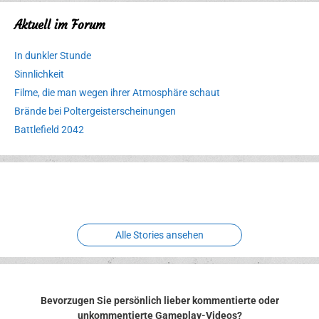
Aktuell im Forum
In dunkler Stunde
Sinnlichkeit
Filme, die man wegen ihrer Atmosphäre schaut
Brände bei Poltergeisterscheinungen
Battlefield 2042
Erlebnispark
Verbotene
Meereswelt
Leidenschaft
Hexenliebe
Two crude ones
Alle Stories ansehen
Bevorzugen Sie persönlich lieber kommentierte oder
unkommentierte Gameplay-Videos?