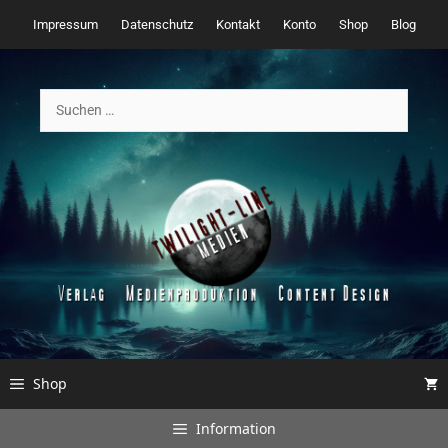
Zum
Impressum
Datenschutz
Kontakt
Konto
Shop
Blog
Inhalt
springen
Suchen
nach:
Shop
Information