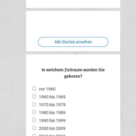
Erlebnispark
Verbotene
Two crude
Meereswelt
Leidenschaft
Hexenliebe
ones
Alle Stories ansehen
In welchem Zeitraum wurden Sie
geboren?
vor 1960
1960 bis 1969
1970 bis 1979
1980 bis 1989
1990 bis 1999
2000 bis 2009