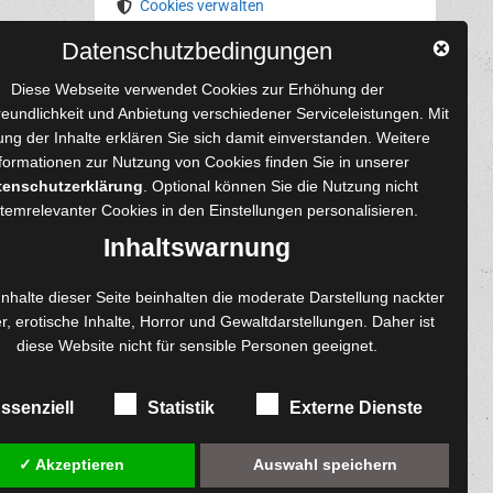
Cookies verwalten
Datenschutzbedingungen
YouTube
Tumblr
Pinterest
Instagram
X
RSS-Feed
Diese Webseite verwendet Cookies zur Erhöhung der
reundlichkeit und Anbietung verschiedener Serviceleistungen. Mit
ng der Inhalte erklären Sie sich damit einverstanden. Weitere
formationen zur Nutzung von Cookies finden Sie in unserer
tenschutzerklärung
. Optional können Sie die Nutzung nicht
 und Autoren
Content-Design
temrelevanter Cookies in den
Einstellungen
personalisieren.
enprojekte
Foto- und Bildbearbeitung
Inhaltswarnung
Fotorestauration
einreichen
Creative Artwork
Inhalte dieser Seite beinhalten die moderate Darstellung nackter
r, erotische Inhalte, Horror und Gewaltdarstellungen. Daher ist
ngen
Fotobearbeitung
diese Website nicht für sensible Personen geeignet.
re
MPS Fotografie
exemplare
WordPress Support
ssenziell
Statistik
Externe Dienste
✓ Akzeptieren
Auswahl speichern