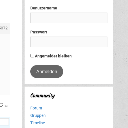
Benutzername
5072
Passwort
t
Angemeldet bleiben
Community
er
acebook
13
Forum
Gruppen
Timeline