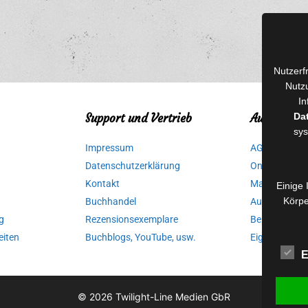
Nutzerf
Nutzu
In
Da
Support und Vertrieb
Autorinnen
sys
Impressum
AGB für Medi
Datenschutzerklärung
Online-Artikel
Kontakt
Manuskripte 
Einige 
Körpe
Buchhandel
Ausschreibu
g
Rezensionsexemplare
Belegexempla
eiten
Buchblogs, YouTube, usw.
Eigenbedarfs
E
© 2026
Twilight-Line Medien GbR