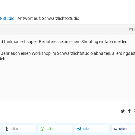
t-Studio
›
Antwort auf: Schwarzlicht-Studio
#1
und funktioniert super. Bei Interesse an einem Shooting einfach melden.
ahr auch einen Workshop im Schwarzlichtstudio abhalten, allerdings is
ich.
Twitt
F
teilen
teilen
teilen
teilen