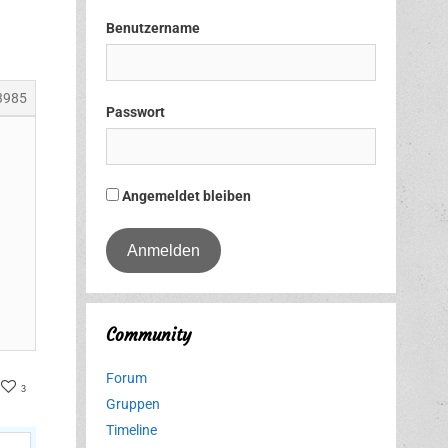
Benutzername
3985
Passwort
Angemeldet bleiben
Community
Forum
ter
acebook
3
Gruppen
Timeline