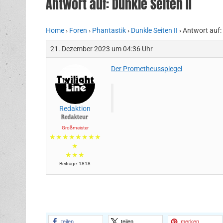
Antwort auf: Dunkle Seiten II
Home
›
Foren
›
Phantastik
›
Dunkle Seiten II
›
Antwort auf: 
21. Dezember 2023 um 04:36 Uhr
Der Prometheusspiegel
Redaktion
Großmeister
★★★★★★★★
★
★★★
Beiträge: 1818
teilen
teilen
merken