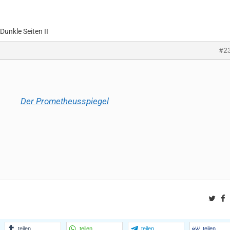
Dunkle Seiten II
#2
Der Prometheusspiegel
Twit
F
teilen
teilen
teilen
teilen