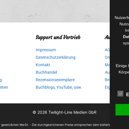
Nutzerf
Nutzu
In
Da
Support und Vertrieb
Autorinnen
sys
Impressum
AGB für Medi
Datenschutzerklärung
Online-Artikel
Kontakt
Manuskripte 
Einige 
Körpe
Buchhandel
Ausschreibu
g
Rezensionsexemplare
Belegexempla
eiten
Buchblogs, YouTube, usw.
Eigenbedarfs
E
© 2026
Twilight-Line Medien GbR
der gesetzlichen MwSt. - Die durchgestrichenen Preise entsprechen dem bisherigen Preis in 