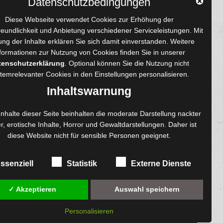
Datenschutzbedingungen
YouTube
Tumblr
Pinterest
Instagram
X
RSS-Feed
Diese Webseite verwendet Cookies zur Erhöhung der
reundlichkeit und Anbietung verschiedener Serviceleistungen. Mit
ng der Inhalte erklären Sie sich damit einverstanden. Weitere
formationen zur Nutzung von Cookies finden Sie in unserer
tenschutzerklärung
. Optional können Sie die Nutzung nicht
 und Autoren
Content-Design
temrelevanter Cookies in den
Einstellungen
personalisieren.
enprojekte
Foto- und Bildbearbeitung
Inhaltswarnung
Fotorestauration
einreichen
Creative Artwork
Inhalte dieser Seite beinhalten die moderate Darstellung nackter
r, erotische Inhalte, Horror und Gewaltdarstellungen. Daher ist
ngen
Fotobearbeitung
diese Website nicht für sensible Personen geeignet.
re
MPS Fotografie
exemplare
WordPress Support
ssenziell
Statistik
Externe Dienste
✓ Akzeptieren
Auswahl speichern
Personalisieren
diesem Online-Shop.