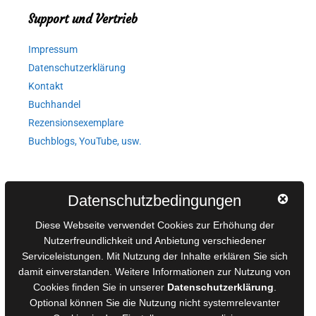
Support und Vertrieb
Impressum
Datenschutzerklärung
Kontakt
Buchhandel
Rezensionsexemplare
Buchblogs, YouTube, usw.
Autorinnen und Autoren
Datenschutzbedingungen
AGB für Medienprojekte
Diese Webseite verwendet Cookies zur Erhöhung der
Online-Artikel
Nutzerfreundlichkeit und Anbietung verschiedener
Serviceleistungen. Mit Nutzung der Inhalte erklären Sie sich
Manuskripte einreichen
damit einverstanden. Weitere Informationen zur Nutzung von
Ausschreibungen
Cookies finden Sie in unserer
Datenschutzerklärung
.
Belegexemplare
Optional können Sie die Nutzung nicht systemrelevanter
Eigenbedarfsexemplare