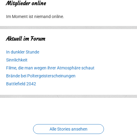
Mitglieder online
Im Moment ist niemand online.
Aktuell im Forum
In dunkler Stunde
Sinnlichkeit
Filme, die man wegen ihrer Atmosphäre schaut
Brände bei Poltergeisterscheinungen
Battlefield 2042
Erlebnispark
Verbotene
Meereswelt
Leidenschaft
Hexenliebe
Two crude ones
Alle Stories ansehen