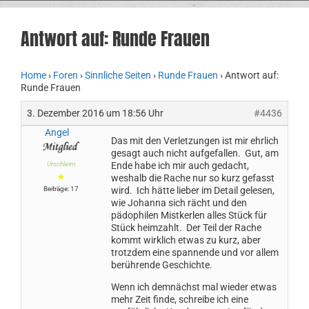
Antwort auf: Runde Frauen
Home
›
Foren
›
Sinnliche Seiten
›
Runde Frauen
›
Antwort auf:
Runde Frauen
3. Dezember 2016 um 18:56 Uhr
#4436
Angel
Das mit den Verletzungen ist mir ehrlich
gesagt auch nicht aufgefallen. Gut, am
Urschleim
Ende habe ich mir auch gedacht,
★
weshalb die Rache nur so kurz gefasst
Beiträge: 17
wird. Ich hätte lieber im Detail gelesen,
wie Johanna sich rächt und den
pädophilen Mistkerlen alles Stück für
Stück heimzahlt. Der Teil der Rache
kommt wirklich etwas zu kurz, aber
trotzdem eine spannende und vor allem
berührende Geschichte.
Wenn ich demnächst mal wieder etwas
mehr Zeit finde, schreibe ich eine