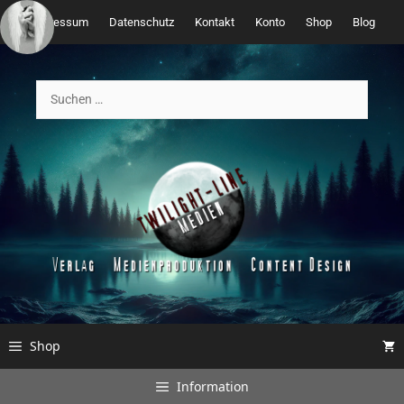
Zum
Impressum
Datenschutz
Kontakt
Konto
Shop
Blog
Inhalt
springen
Suchen
nach:
Shop
Information