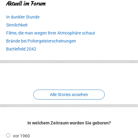
Aktuell im Forum
In dunkler Stunde
Sinnlichkeit
Filme, die man wegen ihrer Atmosphäre schaut
Brände bei Poltergeisterscheinungen
Battlefield 2042
Erlebnispark
Verbotene
Meereswelt
Leidenschaft
Hexenliebe
Two crude ones
Alle Stories ansehen
In welchem Zeitraum wurden Sie geboren?
vor 1960