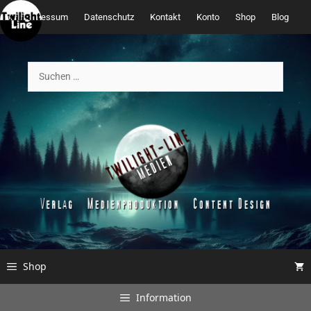
Zum
Impressum
Datenschutz
Kontakt
Konto
Shop
Blog
Inhalt
springen
Suchen
nach:
Shop
Information