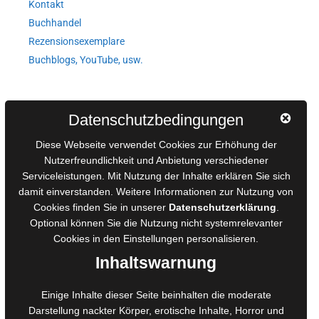
Kontakt
Buchhandel
Rezensionsexemplare
Buchblogs, YouTube, usw.
Autorinnen und Autoren
Datenschutzbedingungen
AGB für Medienprojekte
Diese Webseite verwendet Cookies zur Erhöhung der
Online-Artikel
Nutzerfreundlichkeit und Anbietung verschiedener
Serviceleistungen. Mit Nutzung der Inhalte erklären Sie sich
Manuskripte einreichen
damit einverstanden. Weitere Informationen zur Nutzung von
Ausschreibungen
Cookies finden Sie in unserer
Datenschutzerklärung
.
Belegexemplare
Optional können Sie die Nutzung nicht systemrelevanter
Eigenbedarfsexemplare
Cookies in den
Einstellungen
personalisieren.
Inhaltswarnung
Content-Design
Einige Inhalte dieser Seite beinhalten die moderate
Darstellung nackter Körper, erotische Inhalte, Horror und
Foto- und Bildbearbeitung