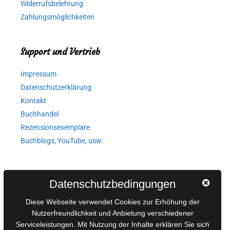
Widerrufsbelehrung
Zahlungsmöglichkeiten
Support und Vertrieb
Impressum
Datenschutzerklärung
Kontakt
Buchhandel
Rezensionsexemplare
Buchblogs, YouTube, usw.
Autorinnen und Autoren
Datenschutzbedingungen
AGB für Medienprojekte
Diese Webseite verwendet Cookies zur Erhöhung der
Online-Artikel
Nutzerfreundlichkeit und Anbietung verschiedener
Manuskripte einreichen
Serviceleistungen. Mit Nutzung der Inhalte erklären Sie sich