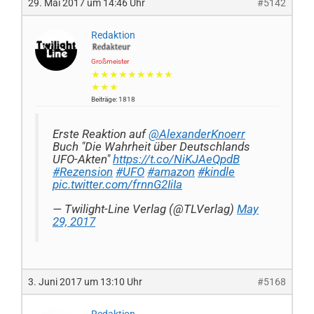
29. Mai 2017 um 14:46 Uhr
#5142
Redaktion
Großmeister
★★★★★★★★★
★★★
Beiträge: 1818
Erste Reaktion auf
@AlexanderKnoerr
Buch "Die Wahrheit über Deutschlands
UFO-Akten"
https://t.co/NiKJAeQpdB
#Rezension
#UFO
#amazon
#kindle
pic.twitter.com/frnnG2IiIa
— Twilight-Line Verlag (@TLVerlag)
May
29, 2017
3. Juni 2017 um 13:10 Uhr
#5168