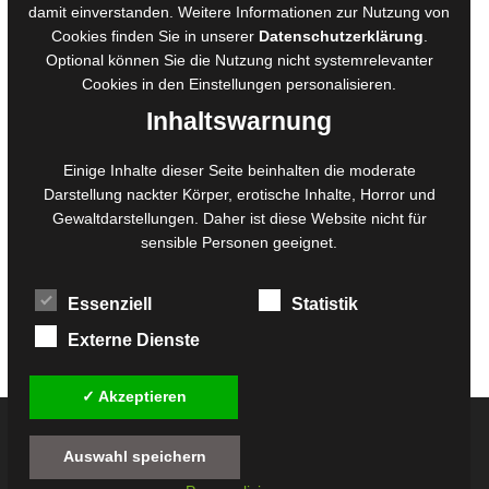
damit einverstanden. Weitere Informationen zur Nutzung von
Ausschreibungen
Cookies finden Sie in unserer
Datenschutzerklärung
.
Belegexemplare
Optional können Sie die Nutzung nicht systemrelevanter
Eigenbedarfsexemplare
Cookies in den
Einstellungen
personalisieren.
Inhaltswarnung
Content-Design
Einige Inhalte dieser Seite beinhalten die moderate
Foto- und Bildbearbeitung
Darstellung nackter Körper, erotische Inhalte, Horror und
Gewaltdarstellungen. Daher ist diese Website nicht für
Fotorestauration
sensible Personen geeignet.
Creative Artwork
Fotobearbeitung
Essenziell
Statistik
MPS Fotografie
WordPress Support
Externe Dienste
✓ Akzeptieren
© 2026
Twilight-Line Medien GbR
Auswahl speichern
Alle Preise inkl. der gesetzlichen MwSt. - Die durchgestrichenen Preise entsprechen