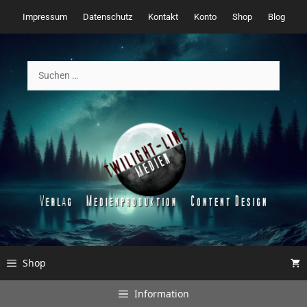
Zum
Impressum
Datenschutz
Kontakt
Konto
Shop
Blog
Inhalt
springen
Suchen
nach:
Shop
Information