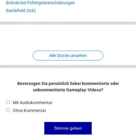
Brände bei Poltergeisterscheinungen
Battlefield 2042
Erlebnispark
Verbotene
Meereswelt
Leidenschaft
Hexenliebe
Two crude ones
Alle Stories ansehen
Bevorzugen Sie persönlich lieber kommentierte oder
unkommentierte Gameplay-Videos?
Mit Audiokommentar
Ohne Kommentar