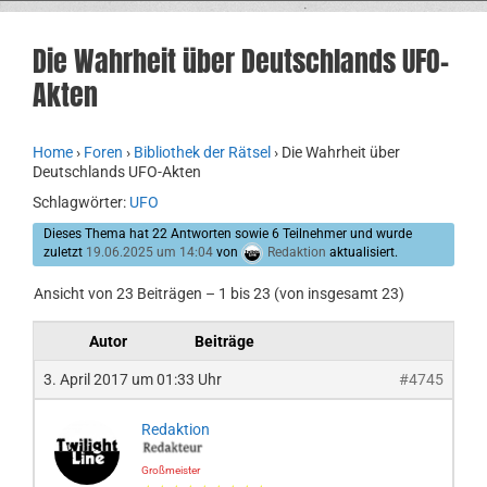
Die Wahrheit über Deutschlands UFO-
Akten
Home
›
Foren
›
Bibliothek der Rätsel
›
Die Wahrheit über
Deutschlands UFO-Akten
Schlagwörter:
UFO
Dieses Thema hat 22 Antworten sowie 6 Teilnehmer und wurde
zuletzt
19.06.2025 um 14:04
von
Redaktion
aktualisiert.
Ansicht von 23 Beiträgen – 1 bis 23 (von insgesamt 23)
Autor
Beiträge
3. April 2017 um 01:33 Uhr
#4745
Redaktion
Großmeister