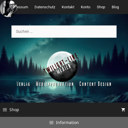
Zum
Impressum
Datenschutz
Kontakt
Konto
Shop
Blog
Inhalt
springen
Suchen
nach:
Shop
Information