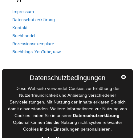
Impressum
Datenschutzerklärung
Kontakt
Buchhandel
Rezensionsexemplare
Buchblogs, YouTube, usw.
Autorinnen und Autoren
Datenschutzbedingungen
AGB für Medienprojekte
Diese Webseite verwendet Cookies zur Erhöhung der
Online-Artikel
Nutzerfreundlichkeit und Anbietung verschiedener
Serviceleistungen. Mit Nutzung der Inhalte erklären Sie sich
Manuskripte einreichen
damit einverstanden. Weitere Informationen zur Nutzung von
Ausschreibungen
Cookies finden Sie in unserer
Datenschutzerklärung
.
Belegexemplare
Optional können Sie die Nutzung nicht systemrelevanter
Eigenbedarfsexemplare
Cookies in den
Einstellungen
personalisieren.