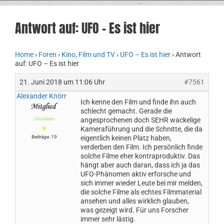
Antwort auf: UFO – Es ist hier
Home
›
Foren
›
Kino, Film und TV
›
UFO – Es ist hier
›
Antwort
auf: UFO – Es ist hier
21. Juni 2018 um 11:06 Uhr
#7561
Alexander Knörr
Ich kenne den Film und finde ihn auch
schlecht gemacht. Gerade die
Urschleim
angesprochenen doch SEHR wackelige
★
Kameraführung und die Schnitte, die da
Beiträge: 19
eigentlich keinen Platz haben,
verderben den Film. Ich persönlich finde
solche Filme eher kontraproduktiv. Das
hängt aber auch daran, dass ich ja das
UFO-Phänomen aktiv erforsche und
sich immer wieder Leute bei mir melden,
die solche Filme als echtes Filmmaterial
ansehen und alles wirklich glauben,
was gezeigt wird. Für uns Forscher
immer sehr lästig.