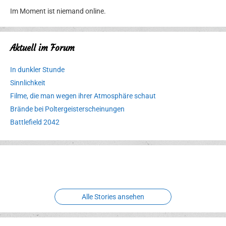
Im Moment ist niemand online.
Aktuell im Forum
In dunkler Stunde
Sinnlichkeit
Filme, die man wegen ihrer Atmosphäre schaut
Brände bei Poltergeisterscheinungen
Battlefield 2042
Erlebnispark
Verbotene
Meereswelt
Leidenschaft
Hexenliebe
Two crude ones
Alle Stories ansehen