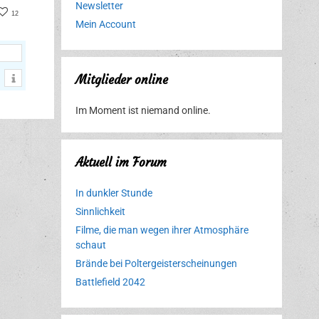
Newsletter
er
acebook
12
Mein Account
Mitglieder online
Im Moment ist niemand online.
Aktuell im Forum
In dunkler Stunde
Sinnlichkeit
Filme, die man wegen ihrer Atmosphäre
schaut
Brände bei Poltergeisterscheinungen
Battlefield 2042
Erlebnispark
Verbotene