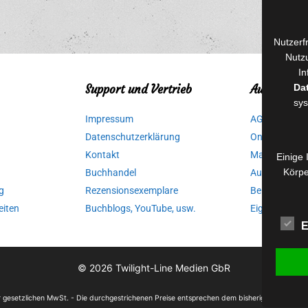
Nutzerf
Nutzu
In
Da
Support und Vertrieb
Autorinnen
sys
Impressum
AGB für Medi
Datenschutzerklärung
Online-Artikel
Kontakt
Manuskripte 
Einige 
Körpe
Buchhandel
Ausschreibu
g
Rezensionsexemplare
Belegexempla
eiten
Buchblogs, YouTube, usw.
Eigenbedarfs
E
© 2026
Twilight-Line Medien GbR
der gesetzlichen MwSt. - Die durchgestrichenen Preise entsprechen dem bisherigen Preis in 