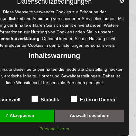
Datenschutzbedingungen
YouTube
Tumblr
Pinterest
Instagram
X
RSS-Feed
Diese Webseite verwendet Cookies zur Erhöhung der
reundlichkeit und Anbietung verschiedener Serviceleistungen. Mit
ng der Inhalte erklären Sie sich damit einverstanden. Weitere
formationen zur Nutzung von Cookies finden Sie in unserer
tenschutzerklärung
. Optional können Sie die Nutzung nicht
 und Autoren
Content-Design
temrelevanter Cookies in den
Einstellungen
personalisieren.
enprojekte
Foto- und Bildbearbeitung
Inhaltswarnung
Fotorestauration
einreichen
Creative Artwork
Inhalte dieser Seite beinhalten die moderate Darstellung nackter
r, erotische Inhalte, Horror und Gewaltdarstellungen. Daher ist
ngen
Fotobearbeitung
diese Website nicht für sensible Personen geeignet.
re
MPS Fotografie
exemplare
WordPress Support
ssenziell
Statistik
Externe Dienste
✓ Akzeptieren
Auswahl speichern
Personalisieren
diesem Online-Shop.