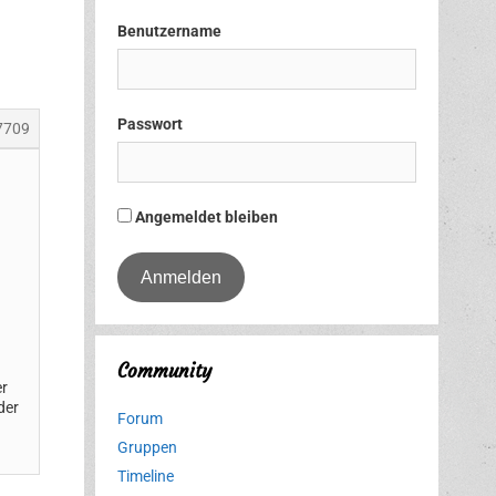
Benutzername
Passwort
7709
Angemeldet bleiben
n
Community
er
der
Forum
Gruppen
Timeline