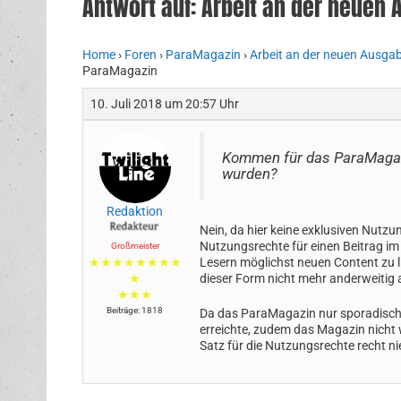
Antwort auf: Arbeit an der neuen
Home
›
Foren
›
ParaMagazin
›
Arbeit an der neuen Ausga
ParaMagazin
10. Juli 2018 um 20:57 Uhr
Kommen für das ParaMagazin 
wurden?
Redaktion
Nein, da hier keine exklusiven Nutz
Nutzungsrechte für einen Beitrag im
Großmeister
★★★★★★★★
Lesern möglichst neuen Content zu li
★
dieser Form nicht mehr anderweitig 
★★★
Beiträge: 1818
Da das ParaMagazin nur sporadisch 
erreichte, zudem das Magazin nicht w
Satz für die Nutzungsrechte recht ni