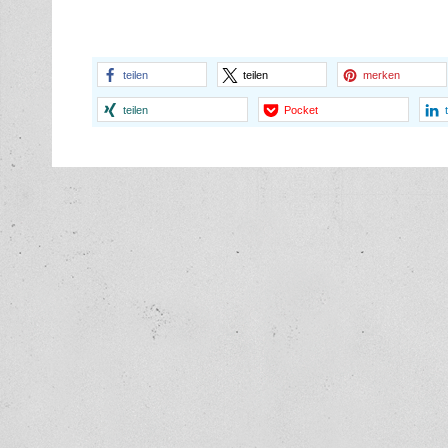
teilen
teilen
merken
teilen
Pocket