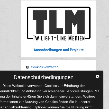
Ausschreibungen und Projekte
Cookies verwalten
Datenschutzbedingungen
YouTube
Tumblr
Pinterest
Instagram
X
RSS-Feed
Diese Webseite verwendet Cookies zur Erhöhung der
reundlichkeit und Anbietung verschiedener Serviceleistungen. Mit
ng der Inhalte erklären Sie sich damit einverstanden. Weitere
formationen zur Nutzung von Cookies finden Sie in unserer
tenschutzerklärung
. Optional können Sie die Nutzung nicht
 und Autoren
Content-Design