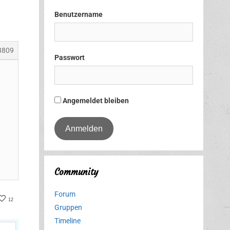
Benutzername
8809
Passwort
Angemeldet bleiben
Community
Forum
er
acebook
12
Gruppen
Timeline