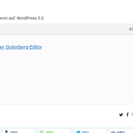
wort auf: WordPress 5.0
#
er Gutenberg-Editor
Twitt
F
teilen
teilen
teilen
teilen