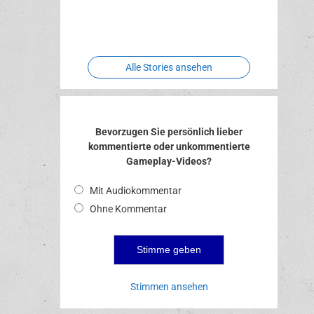
Two crude
Meereswelt
Leidenschaft
Hexenliebe
ones
Alle Stories ansehen
Bevorzugen Sie persönlich lieber
kommentierte oder unkommentierte
Gameplay-Videos?
Mit Audiokommentar
Ohne Kommentar
Stimmen ansehen