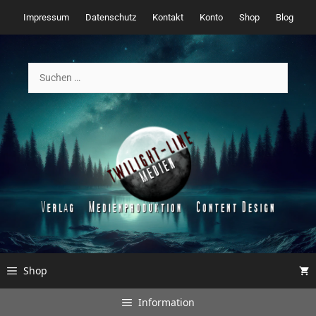
Zum
Impressum
Datenschutz
Kontakt
Konto
Shop
Blog
Inhalt
springen
Suchen
nach:
Shop
Information