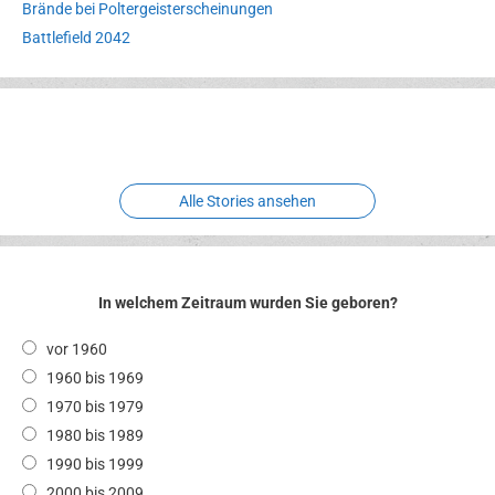
Brände bei Poltergeisterscheinungen
Battlefield 2042
Erlebnispark
Verbotene
Meereswelt
Leidenschaft
Hexenliebe
Two crude ones
Alle Stories ansehen
In welchem Zeitraum wurden Sie geboren?
vor 1960
1960 bis 1969
1970 bis 1979
1980 bis 1989
1990 bis 1999
2000 bis 2009