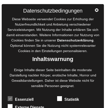
Autorinnen und Autoren
Datenschutzbedingungen
AGB für Medienprojekte
Diese Webseite verwendet Cookies zur Erhöhung der
Online-Artikel
Nutzerfreundlichkeit und Anbietung verschiedener
Serviceleistungen. Mit Nutzung der Inhalte erklären Sie sich
Manuskripte einreichen
damit einverstanden. Weitere Informationen zur Nutzung von
Ausschreibungen
Cookies finden Sie in unserer
Datenschutzerklärung
.
Belegexemplare
Optional können Sie die Nutzung nicht systemrelevanter
Eigenbedarfsexemplare
Cookies in den
Einstellungen
personalisieren.
Inhaltswarnung
Content-Design
Einige Inhalte dieser Seite beinhalten die moderate
Darstellung nackter Körper, erotische Inhalte, Horror und
Foto- und Bildbearbeitung
Gewaltdarstellungen. Daher ist diese Website nicht für
Fotorestauration
sensible Personen geeignet.
Creative Artwork
Fotobearbeitung
Essenziell
Statistik
MPS Fotografie
WordPress Support
Externe Dienste