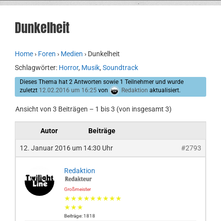
Dunkelheit
Home
›
Foren
›
Medien
›
Dunkelheit
Schlagwörter:
Horror
,
Musik
,
Soundtrack
Dieses Thema hat 2 Antworten sowie 1 Teilnehmer und wurde
zuletzt
12.02.2016 um 16:25
von
Redaktion
aktualisiert.
Ansicht von 3 Beiträgen – 1 bis 3 (von insgesamt 3)
Autor
Beiträge
12. Januar 2016 um 14:30 Uhr
#2793
Redaktion
Großmeister
★★★★★★★★★
★★★
Beiträge: 1818