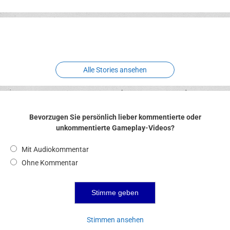
Erlebnispark
Verbotene
Meereswelt
Leidenschaft
Hexenliebe
Two crude ones
Alle Stories ansehen
Bevorzugen Sie persönlich lieber kommentierte oder
unkommentierte Gameplay-Videos?
Mit Audiokommentar
Ohne Kommentar
Stimmen ansehen