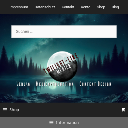
Zum
Impressum
Datenschutz
Kontakt
Konto
Shop
Blog
Inhalt
springen
Suchen
nach:
Shop
Information