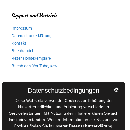
Support und Vertrieb
Impressum
Datenschutzerklärung
Kontakt
Buchhandel
Rezensionsexemplare
Buchblogs, YouTube, usw.
Autorinnen und Autoren
Datenschutzbedingungen
AGB für Medienprojekte
Diese Webseite verwendet Cookies zur Erhöhung der
Online-Artikel
Nutzerfreundlichkeit und Anbietung verschiedener
Serviceleistungen. Mit Nutzung der Inhalte erklären Sie sich
Manuskripte einreichen
damit einverstanden. Weitere Informationen zur Nutzung von
Ausschreibungen
Cookies finden Sie in unserer
Datenschutzerklärung
.
Belegexemplare