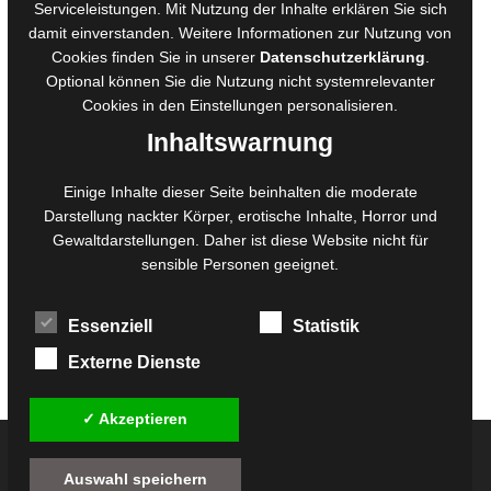
Serviceleistungen. Mit Nutzung der Inhalte erklären Sie sich
Manuskripte einreichen
damit einverstanden. Weitere Informationen zur Nutzung von
Ausschreibungen
Cookies finden Sie in unserer
Datenschutzerklärung
.
Belegexemplare
Optional können Sie die Nutzung nicht systemrelevanter
Eigenbedarfsexemplare
Cookies in den
Einstellungen
personalisieren.
Inhaltswarnung
Content-Design
Einige Inhalte dieser Seite beinhalten die moderate
Darstellung nackter Körper, erotische Inhalte, Horror und
Foto- und Bildbearbeitung
Gewaltdarstellungen. Daher ist diese Website nicht für
Fotorestauration
sensible Personen geeignet.
Creative Artwork
Fotobearbeitung
Essenziell
Statistik
MPS Fotografie
WordPress Support
Externe Dienste
✓ Akzeptieren
© 2026
Twilight-Line Medien GbR
Auswahl speichern