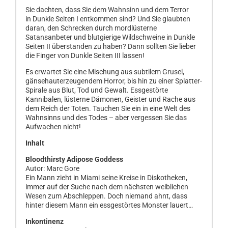
Sie dachten, dass Sie dem Wahnsinn und dem Terror
in Dunkle Seiten I entkommen sind? Und Sie glaubten
daran, den Schrecken durch mordlüsterne
Satansanbeter und blutgierige Wildschweine in Dunkle
Seiten II überstanden zu haben? Dann sollten Sie lieber
die Finger von Dunkle Seiten III lassen!
Es erwartet Sie eine Mischung aus subtilem Grusel,
gänsehauterzeugendem Horror, bis hin zu einer Splatter-
Spirale aus Blut, Tod und Gewalt. Essgestörte
Kannibalen, lüsterne Dämonen, Geister und Rache aus
dem Reich der Toten. Tauchen Sie ein in eine Welt des
Wahnsinns und des Todes – aber vergessen Sie das
Aufwachen nicht!
Inhalt
Bloodthirsty Adipose Goddess
Autor: Marc Gore
Ein Mann zieht in Miami seine Kreise in Diskotheken,
immer auf der Suche nach dem nächsten weiblichen
Wesen zum Abschleppen. Doch niemand ahnt, dass
hinter diesem Mann ein essgestörtes Monster lauert…
Inkontinenz