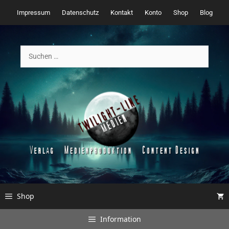
Zum
Impressum
Datenschutz
Kontakt
Konto
Shop
Blog
Inhalt
springen
Suchen
nach:
Shop
Information