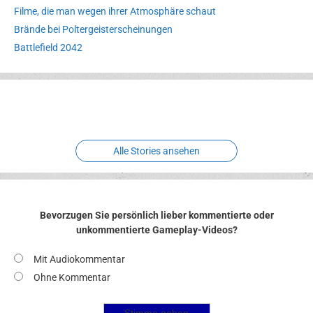
Filme, die man wegen ihrer Atmosphäre schaut
Brände bei Poltergeisterscheinungen
Battlefield 2042
Erlebnispark
Verbotene
Meereswelt
Leidenschaft
Hexenliebe
Two crude ones
Alle Stories ansehen
Bevorzugen Sie persönlich lieber kommentierte oder
unkommentierte Gameplay-Videos?
Mit Audiokommentar
Ohne Kommentar