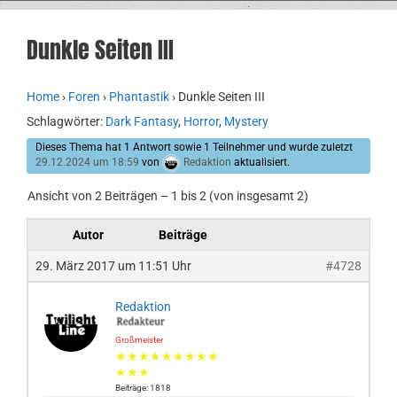
Dunkle Seiten III
Home
›
Foren
›
Phantastik
›
Dunkle Seiten III
Schlagwörter:
Dark Fantasy
,
Horror
,
Mystery
Dieses Thema hat 1 Antwort sowie 1 Teilnehmer und wurde zuletzt
29.12.2024 um 18:59
von
Redaktion
aktualisiert.
Ansicht von 2 Beiträgen – 1 bis 2 (von insgesamt 2)
Autor
Beiträge
29. März 2017 um 11:51 Uhr
#4728
Redaktion
Großmeister
★★★★★★★★★
★★★
Beiträge: 1818