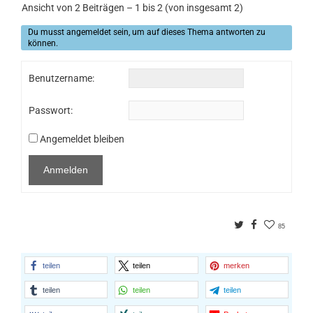
Ansicht von 2 Beiträgen – 1 bis 2 (von insgesamt 2)
Du musst angemeldet sein, um auf dieses Thema antworten zu
können.
Benutzername:
Passwort:
Angemeldet bleiben
Anmelden
Twitter
Facebook
85
teilen
teilen
merken
teilen
teilen
teilen