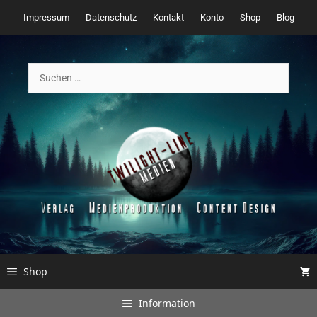
Zum
Impressum
Datenschutz
Kontakt
Konto
Shop
Blog
Inhalt
springen
Suchen
nach:
Shop
Information