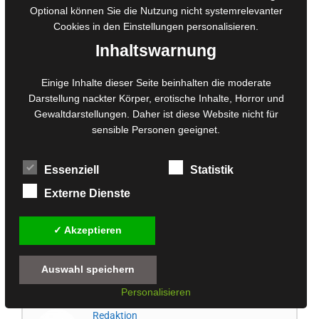
Optional können Sie die Nutzung nicht systemrelevanter
Cookies in den
Einstellungen
personalisieren.
Inhaltswarnung
Einige Inhalte dieser Seite beinhalten die moderate
Darstellung nackter Körper, erotische Inhalte, Horror und
Gewaltdarstellungen. Daher ist diese Website nicht für
sensible Personen geeignet.
Essenziell
Statistik
Externe Dienste
✓ Akzeptieren
Die entscheidende Schlacht am Hoover Damm und das
Finale als neuer Herr über ein freies New Vegas.
Auswahl speichern
26. März 2023 um 23:57 Uhr
#21091
Personalisieren
Redaktion