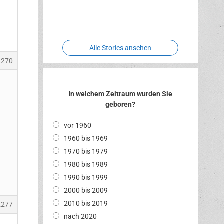
Two crude
Meereswelt
Leidenschaft
Hexenliebe
ones
Alle Stories ansehen
2270
In welchem Zeitraum wurden Sie
geboren?
vor 1960
1960 bis 1969
1970 bis 1979
1980 bis 1989
1990 bis 1999
2000 bis 2009
2010 bis 2019
2277
nach 2020