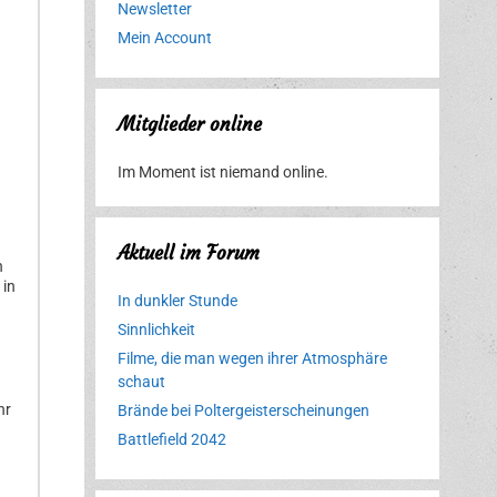
Newsletter
Mein Account
Mitglieder online
Im Moment ist niemand online.
Aktuell im Forum
n
 in
In dunkler Stunde
Sinnlichkeit
Filme, die man wegen ihrer Atmosphäre
schaut
hr
Brände bei Poltergeisterscheinungen
Battlefield 2042
Erlebnispark
Verbotene