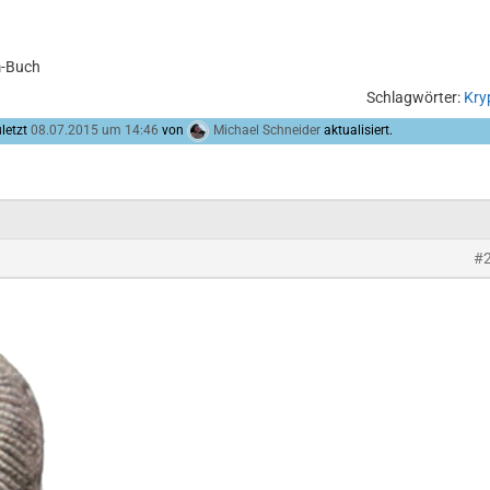
m-Buch
Schlagwörter:
Kry
letzt
08.07.2015 um 14:46
von
Michael Schneider
aktualisiert.
#