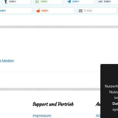
teilen
teilen
teilen
teilen
teilen
teilen
E-Mail
ne Medien
Nutzerf
Nutzu
In
Support und Vertrieb
Autorinnen
Da
sys
Impressum
AGB für Medi