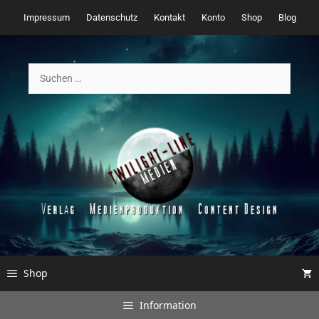
Zum
Impressum
Datenschutz
Kontakt
Konto
Shop
Blog
Inhalt
springen
Suchen
nach:
Shop
Information