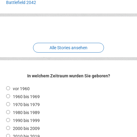
Battlefield 2042
Erlebnispark
Verbotene
Meereswelt
Leidenschaft
Hexenliebe
Two crude ones
Alle Stories ansehen
In welchem Zeitraum wurden Sie geboren?
vor 1960
1960 bis 1969
1970 bis 1979
1980 bis 1989
1990 bis 1999
2000 bis 2009
2010 bis 2019