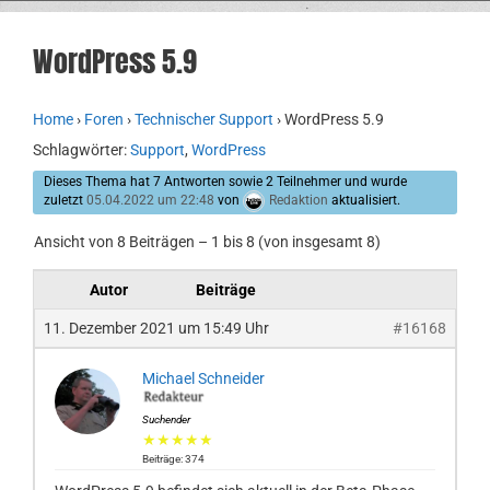
WordPress 5.9
Home
›
Foren
›
Technischer Support
›
WordPress 5.9
Schlagwörter:
Support
,
WordPress
Dieses Thema hat 7 Antworten sowie 2 Teilnehmer und wurde
zuletzt
05.04.2022 um 22:48
von
Redaktion
aktualisiert.
Ansicht von 8 Beiträgen – 1 bis 8 (von insgesamt 8)
Autor
Beiträge
11. Dezember 2021 um 15:49 Uhr
#16168
Michael Schneider
Suchender
★★★★★
Beiträge: 374