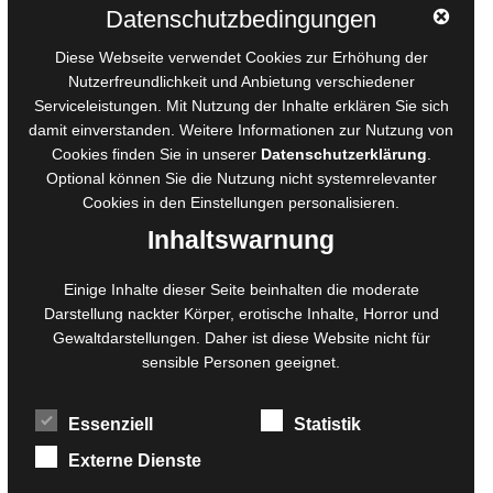
Autorinnen und Autoren
Datenschutzbedingungen
AGB für Medienprojekte
Diese Webseite verwendet Cookies zur Erhöhung der
Online-Artikel
Nutzerfreundlichkeit und Anbietung verschiedener
Serviceleistungen. Mit Nutzung der Inhalte erklären Sie sich
Manuskripte einreichen
damit einverstanden. Weitere Informationen zur Nutzung von
Ausschreibungen
Cookies finden Sie in unserer
Datenschutzerklärung
.
Belegexemplare
Optional können Sie die Nutzung nicht systemrelevanter
Eigenbedarfsexemplare
Cookies in den
Einstellungen
personalisieren.
Inhaltswarnung
Content-Design
Einige Inhalte dieser Seite beinhalten die moderate
Darstellung nackter Körper, erotische Inhalte, Horror und
Foto- und Bildbearbeitung
Gewaltdarstellungen. Daher ist diese Website nicht für
Fotorestauration
sensible Personen geeignet.
Creative Artwork
Fotobearbeitung
Essenziell
Statistik
MPS Fotografie
WordPress Support
Externe Dienste