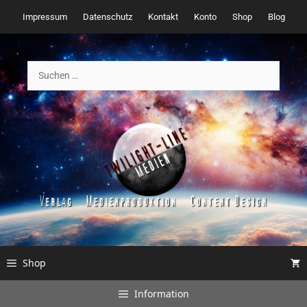
Zum
Impressum
Datenschutz
Kontakt
Konto
Shop
Blog
Inhalt
springen
Suchen
nach:
Shop
Information