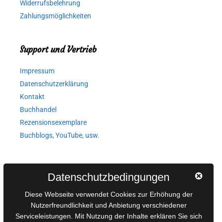
Widerrufsbelehrung
Zahlungsmöglichkeiten
Support und Vertrieb
Impressum
Datenschutzerklärung
Kontakt
Buchhandel
Rezensionsexemplare
Buchblogs, YouTube, usw.
Autorinnen und Autoren
Datenschutzbedingungen
AGB für Medienprojekte
Diese Webseite verwendet Cookies zur Erhöhung der
Online-Artikel
Nutzerfreundlichkeit und Anbietung verschiedener
Serviceleistungen. Mit Nutzung der Inhalte erklären Sie sich
Manuskripte einreichen