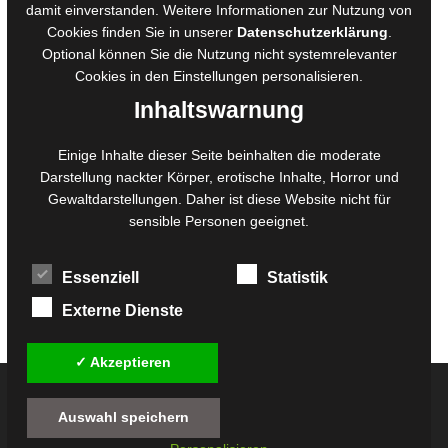
damit einverstanden. Weitere Informationen zur Nutzung von
Ausschreibungen
Cookies finden Sie in unserer
Datenschutzerklärung
.
Belegexemplare
Optional können Sie die Nutzung nicht systemrelevanter
Eigenbedarfsexemplare
Cookies in den
Einstellungen
personalisieren.
Inhaltswarnung
Content-Design
Einige Inhalte dieser Seite beinhalten die moderate
Darstellung nackter Körper, erotische Inhalte, Horror und
Foto- und Bildbearbeitung
Gewaltdarstellungen. Daher ist diese Website nicht für
Fotorestauration
sensible Personen geeignet.
Creative Artwork
Fotobearbeitung
Essenziell
Statistik
MPS Fotografie
WordPress Support
Externe Dienste
✓ Akzeptieren
© 2026
Twilight-Line Medien GbR
Auswahl speichern
Alle Preise inkl. der gesetzlichen MwSt. - Die durchgestrichenen Preise entsprechen