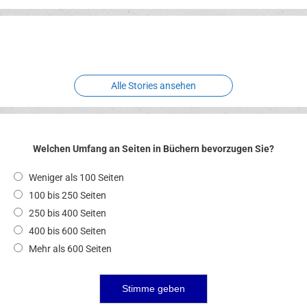
Erlebnispark
Verbotene
Meereswelt
Leidenschaft
Hexenliebe
Two crude ones
Alle Stories ansehen
Welchen Umfang an Seiten in Büchern bevorzugen Sie?
Weniger als 100 Seiten
100 bis 250 Seiten
250 bis 400 Seiten
400 bis 600 Seiten
Mehr als 600 Seiten