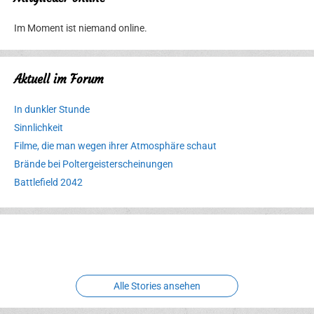
Im Moment ist niemand online.
Aktuell im Forum
In dunkler Stunde
Sinnlichkeit
Filme, die man wegen ihrer Atmosphäre schaut
Brände bei Poltergeisterscheinungen
Battlefield 2042
Erlebnispark
Verbotene
Meereswelt
Leidenschaft
Hexenliebe
Two crude ones
Alle Stories ansehen