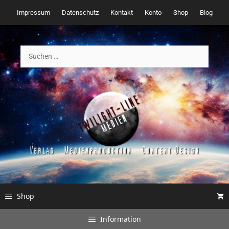
Zum
Impressum
Datenschutz
Kontakt
Konto
Shop
Blog
Inhalt
springen
Suchen
nach:
Shop
Information