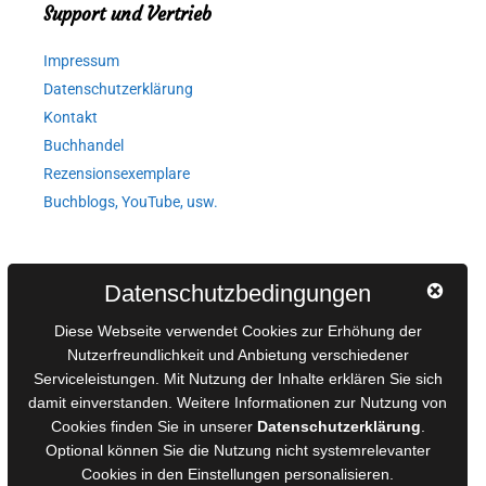
Support und Vertrieb
Impressum
Datenschutzerklärung
Kontakt
Buchhandel
Rezensionsexemplare
Buchblogs, YouTube, usw.
Autorinnen und Autoren
Datenschutzbedingungen
AGB für Medienprojekte
Diese Webseite verwendet Cookies zur Erhöhung der
Online-Artikel
Nutzerfreundlichkeit und Anbietung verschiedener
Manuskripte einreichen
Serviceleistungen. Mit Nutzung der Inhalte erklären Sie sich
damit einverstanden. Weitere Informationen zur Nutzung von
Ausschreibungen
Cookies finden Sie in unserer
Datenschutzerklärung
.
Belegexemplare
Optional können Sie die Nutzung nicht systemrelevanter
Eigenbedarfsexemplare
Cookies in den
Einstellungen
personalisieren.