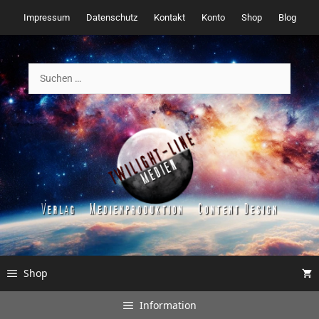
Zum
Impressum
Datenschutz
Kontakt
Konto
Shop
Blog
Inhalt
springen
Suchen
nach:
Shop
Information