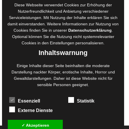
AGB für Medienprojekte
Diese Webseite verwendet Cookies zur Erhöhung der
Online-Artikel
Nutzerfreundlichkeit und Anbietung verschiedener
Serviceleistungen. Mit Nutzung der Inhalte erklären Sie sich
Manuskripte einreichen
damit einverstanden. Weitere Informationen zur Nutzung von
Ausschreibungen
Cookies finden Sie in unserer
Datenschutzerklärung
.
Belegexemplare
Optional können Sie die Nutzung nicht systemrelevanter
Eigenbedarfsexemplare
Cookies in den
Einstellungen
personalisieren.
Inhaltswarnung
Content-Design
Einige Inhalte dieser Seite beinhalten die moderate
Darstellung nackter Körper, erotische Inhalte, Horror und
Foto- und Bildbearbeitung
Gewaltdarstellungen. Daher ist diese Website nicht für
Fotorestauration
sensible Personen geeignet.
Creative Artwork
Fotobearbeitung
Essenziell
Statistik
MPS Fotografie
WordPress Support
Externe Dienste
✓ Akzeptieren