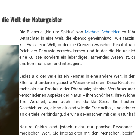
n die Welt der Naturgeister
Die Bildserie „Nature Spirits“ von
Michael Schneider
entführ
Betrachter in eine Welt, die ebenso geheimnisvoll wie faszin
ist. Es ist eine Welt, in der die Grenzen zwischen Realität u
Reich der Fantasie verschwimmen und in der die Natur nic
eine Kulisse, sondern ein lebendiges, atmendes Wesen ist, d
uns kommuniziert und interagiert.
Jedes Bild der Serie ist ein Fenster in eine andere Welt, in der
Elfen und andere mystische Wesen existieren. Diese Kreature
mehr als nur Produkte der Phantasie; sie sind Verkörperung
verschiedenen Aspekte der Natur – ihre Schönheit, ihre Wildhe
ihre Weisheit, aber auch ihre dunkle Seite. Sie flüste
Geschichten zu, die so alt sind wie die Erde selbst, und erinne
an die tiefe Verbindung, die wir als Menschen mit der Natur ha
Nature Spirits sind jedoch nicht nur passive Bewohner 
magischen Welt. Sie interagieren mit den Menschen, beeinf