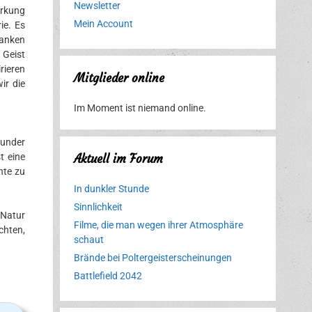
Newsletter
rkung
Mein Account
ie. Es
anken
 Geist
rieren
Mitglieder online
ir die
Im Moment ist niemand online.
Wunder
t eine
Aktuell im Forum
hte zu
In dunkler Stunde
Sinnlichkeit
 Natur
Filme, die man wegen ihrer Atmosphäre
chten,
schaut
Brände bei Poltergeisterscheinungen
Battlefield 2042
Erlebnispark
Verbotene