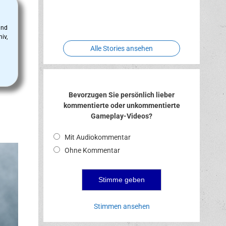
Two crude
Meereswelt
Leidenschaft
Hexenliebe
ones
und
iv,
Alle Stories ansehen
Bevorzugen Sie persönlich lieber
kommentierte oder unkommentierte
Gameplay-Videos?
Mit Audiokommentar
Ohne Kommentar
Stimmen ansehen