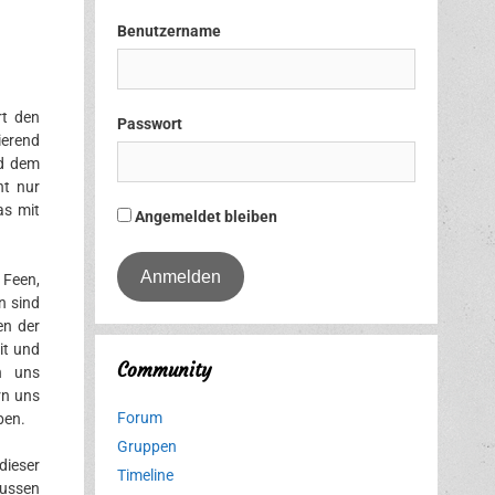
Benutzername
t den
Passwort
ierend
nd dem
ht nur
as mit
Angemeldet bleiben
 Feen,
n sind
en der
it und
Community
rn uns
rn uns
Forum
ben.
Gruppen
dieser
Timeline
lussen