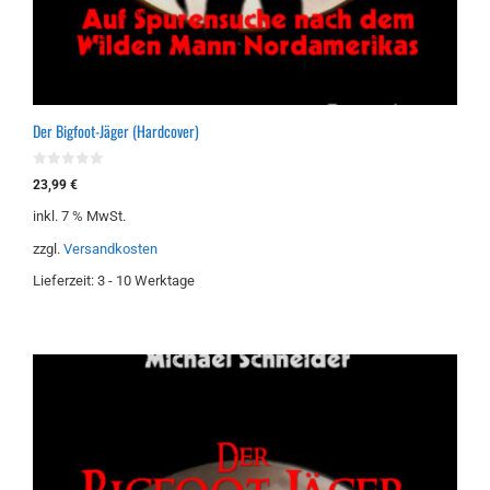
Der Bigfoot-Jäger (Hardcover)
0
23,99
€
v
o
inkl. 7 % MwSt.
n
5
zzgl.
Versandkosten
Lieferzeit:
3 - 10 Werktage