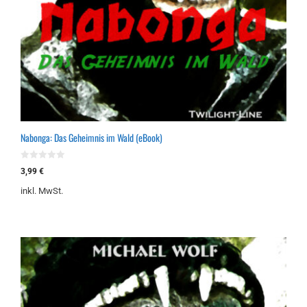
Nabonga: Das Geheimnis im Wald (eBook)
0
3,99
€
v
o
inkl. MwSt.
n
5