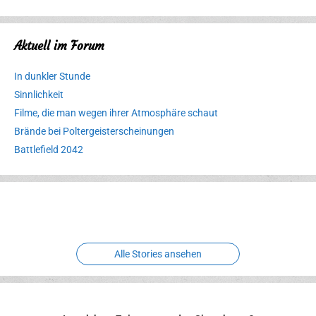
Aktuell im Forum
In dunkler Stunde
Sinnlichkeit
Filme, die man wegen ihrer Atmosphäre schaut
Brände bei Poltergeisterscheinungen
Battlefield 2042
Erlebnispark
Verbotene
Meereswelt
Leidenschaft
Hexenliebe
Two crude ones
Alle Stories ansehen