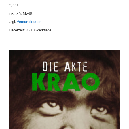
0
9,99
€
v
o
inkl. 7 % MwSt.
n
5
zzgl.
Versandkosten
Lieferzeit:
3 - 10 Werktage