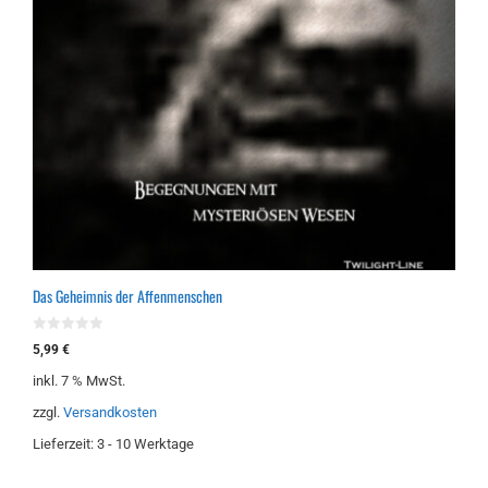
Das Geheimnis der Affenmenschen
0
5,99
€
v
o
inkl. 7 % MwSt.
n
5
zzgl.
Versandkosten
Lieferzeit:
3 - 10 Werktage