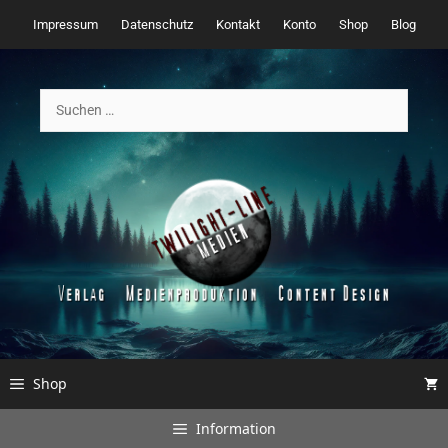
Zum
Impressum
Datenschutz
Kontakt
Konto
Shop
Blog
Inhalt
springen
Suchen
nach:
Shop
Information