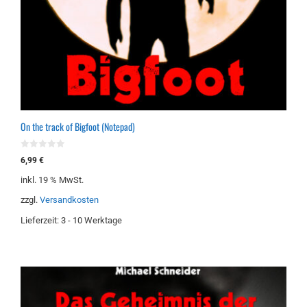
On the track of Bigfoot (Notepad)
0
6,99
€
v
o
inkl. 19 % MwSt.
n
5
zzgl.
Versandkosten
Lieferzeit:
3 - 10 Werktage