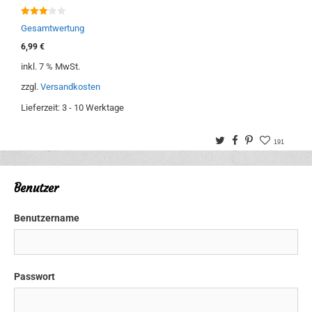
3.00
Gesamtwertung
von 5
6,99
€
inkl. 7 % MwSt.
zzgl.
Versandkosten
Lieferzeit:
3 - 10 Werktage
Twitter
Facebook
Pinterest
191
Benutzer
Benutzername
Passwort