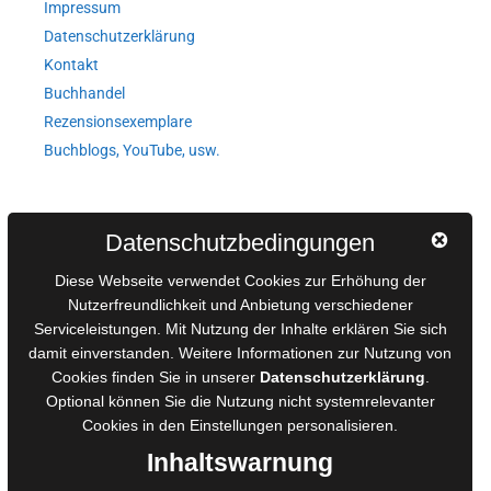
Impressum
Datenschutzerklärung
Kontakt
Buchhandel
Rezensionsexemplare
Buchblogs, YouTube, usw.
Autorinnen und Autoren
Datenschutzbedingungen
AGB für Medienprojekte
Diese Webseite verwendet Cookies zur Erhöhung der
Online-Artikel
Nutzerfreundlichkeit und Anbietung verschiedener
Serviceleistungen. Mit Nutzung der Inhalte erklären Sie sich
Manuskripte einreichen
damit einverstanden. Weitere Informationen zur Nutzung von
Ausschreibungen
Cookies finden Sie in unserer
Datenschutzerklärung
.
Belegexemplare
Optional können Sie die Nutzung nicht systemrelevanter
Eigenbedarfsexemplare
Cookies in den
Einstellungen
personalisieren.
Inhaltswarnung
Content-Design