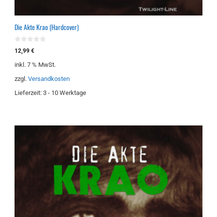
Die Akte Krao (Hardcover)
0
12,99
€
v
o
inkl. 7 % MwSt.
n
5
zzgl.
Versandkosten
Lieferzeit:
3 - 10 Werktage