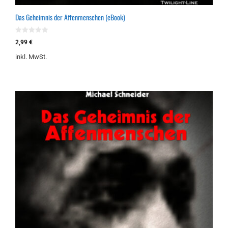
Das Geheimnis der Affenmenschen (eBook)
0
2,99
€
v
o
inkl. MwSt.
n
5