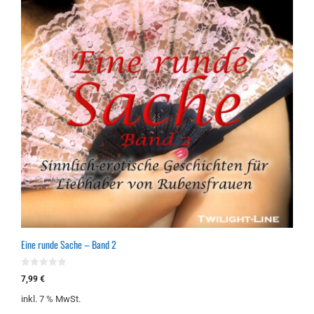
Eine runde Sache – Band 2
0
7,99
€
v
o
inkl. 7 % MwSt.
n
5