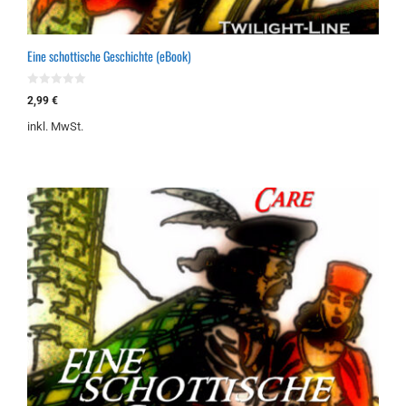
Eine schottische Geschichte (eBook)
0
2,99
€
v
o
inkl. MwSt.
n
5