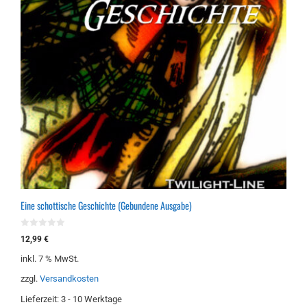
Eine schottische Geschichte (Gebundene Ausgabe)
0
12,99
€
v
o
inkl. 7 % MwSt.
n
5
zzgl.
Versandkosten
Lieferzeit:
3 - 10 Werktage