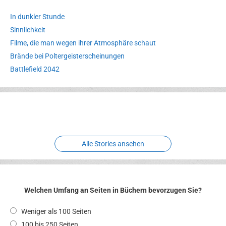
In dunkler Stunde
Sinnlichkeit
Filme, die man wegen ihrer Atmosphäre schaut
Brände bei Poltergeisterscheinungen
Battlefield 2042
Erlebnispark
Verbotene
Meereswelt
Leidenschaft
Hexenliebe
Two crude ones
Alle Stories ansehen
Welchen Umfang an Seiten in Büchern bevorzugen Sie?
Weniger als 100 Seiten
100 bis 250 Seiten