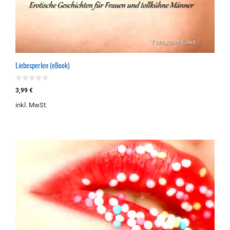
Liebesperlen (eBook)
0
3,99
€
v
o
inkl. MwSt.
n
5