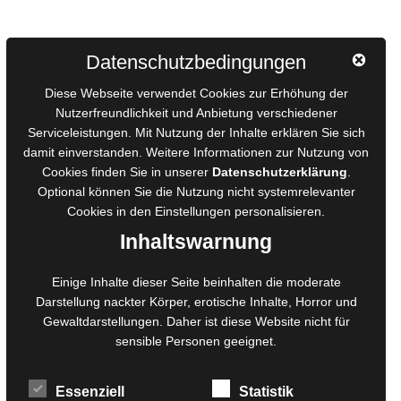
Autorinnen und Autoren
Datenschutzbedingungen
AGB für Medienprojekte
Diese Webseite verwendet Cookies zur Erhöhung der
Online-Artikel
Nutzerfreundlichkeit und Anbietung verschiedener
Manuskripte einreichen
Serviceleistungen. Mit Nutzung der Inhalte erklären Sie sich
damit einverstanden. Weitere Informationen zur Nutzung von
Ausschreibungen
Cookies finden Sie in unserer
Datenschutzerklärung
.
Belegexemplare
Optional können Sie die Nutzung nicht systemrelevanter
Eigenbedarfsexemplare
Cookies in den
Einstellungen
personalisieren.
Inhaltswarnung
Content-Design
Einige Inhalte dieser Seite beinhalten die moderate
Foto- und Bildbearbeitung
Darstellung nackter Körper, erotische Inhalte, Horror und
Gewaltdarstellungen. Daher ist diese Website nicht für
Fotorestauration
sensible Personen geeignet.
Creative Artwork
Fotobearbeitung
Essenziell
Statistik
MPS Fotografie