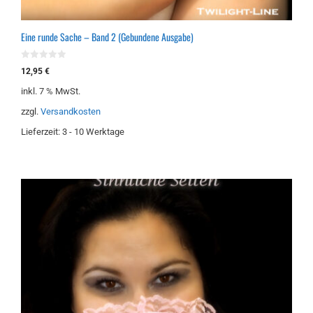
Eine runde Sache – Band 2 (Gebundene Ausgabe)
0
12,95
€
v
o
inkl. 7 % MwSt.
n
5
zzgl.
Versandkosten
Lieferzeit:
3 - 10 Werktage