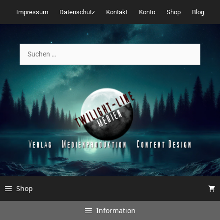
Zum
Impressum
Datenschutz
Kontakt
Konto
Shop
Blog
Inhalt
springen
Suchen
nach:
Shop
Information