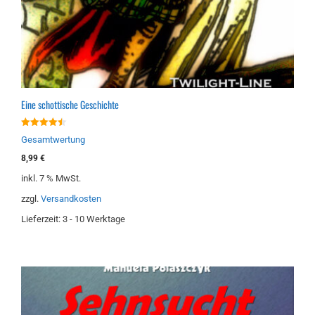
Eine schottische Geschichte
4.50
Gesamtwertung
von 5
8,99
€
inkl. 7 % MwSt.
zzgl.
Versandkosten
Lieferzeit:
3 - 10 Werktage