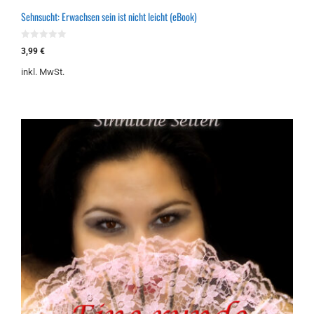
Sehnsucht: Erwachsen sein ist nicht leicht (eBook)
0
3,99
€
v
o
inkl. MwSt.
n
5