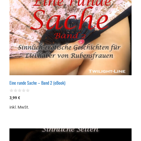
Eine runde Sache – Band 2 (eBook)
0
3,99
€
v
o
inkl. MwSt.
n
5