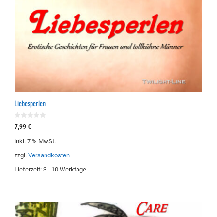
Liebesperlen
0
7,99
€
v
o
inkl. 7 % MwSt.
n
5
zzgl.
Versandkosten
Lieferzeit:
3 - 10 Werktage