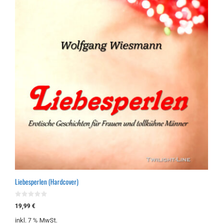
Liebesperlen (Hardcover)
0
19,99
€
v
o
inkl. 7 % MwSt.
n