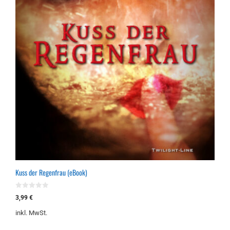
Kuss der Regenfrau (eBook)
0
3,99
€
v
o
inkl. MwSt.
n
5