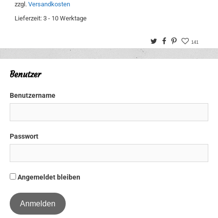
zzgl.
Versandkosten
Lieferzeit:
3 - 10 Werktage
Twitter
Facebook
Pinterest
141
Benutzer
Benutzername
Passwort
Angemeldet bleiben